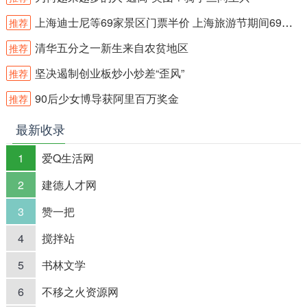
上海迪士尼等69家景区门票半价 上海旅游节期间69家景区门票半价
推荐
清华五分之一新生来自农贫地区
推荐
坚决遏制创业板炒小炒差“歪风”
推荐
90后少女博导获阿里百万奖金
推荐
最新收录
1
爱Q生活网
2
建德人才网
3
赞一把
4
搅拌站
5
书林文学
6
不移之火资源网