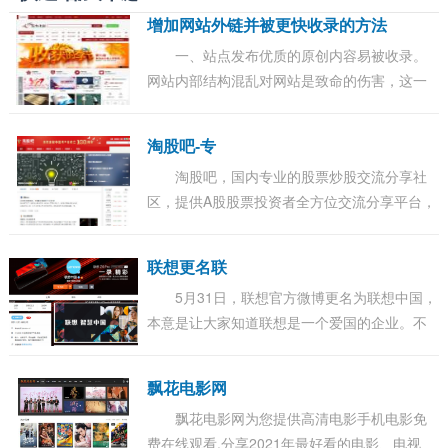
增加网站外链并被更快收录的方法
一、站点发布优质的原创内容易被收录。
网站内部结构混乱对网站是致命的伤害，这一
点笔者有深刻的体会。代码优化，对站内图片
加上注释，定义图片大小，首页加上关键词锚
淘股吧-专
文本...
淘股吧，国内专业的股票炒股交流分享社
区，提供A股股票投资者全方位交流分享平台，
覆盖股吧股票论坛、财经快讯、证券开户、炒
股实盘大赛、大盘指数、沪深股市行情、牛人
联想更名联
股...
5月31日，联想官方微博更名为联想中国，
本意是让大家知道联想是一个爱国的企业。不
过弄巧成拙，很多网友开始针对这件事发表评
论。 有网友称：一般名字为XX中国的，说明这
飘花电影网
家...
飘花电影网为您提供高清电影手机电影免
费在线观看,分享2021年最好看的电影、电视