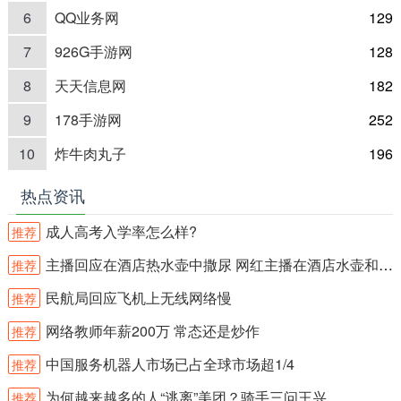
6
QQ业务网
129
7
926G手游网
128
8
天天信息网
182
9
178手游网
252
10
炸牛肉丸子
196
热点资讯
成人高考入学率怎么样?
推荐
主播回应在酒店热水壶中撒尿 网红主播在酒店水壶和沐浴露内撒尿？
推荐
民航局回应飞机上无线网络慢
推荐
网络教师年薪200万 常态还是炒作
推荐
中国服务机器人市场已占全球市场超1/4
推荐
为何越来越多的人“逃离”美团？骑手三问王兴
推荐