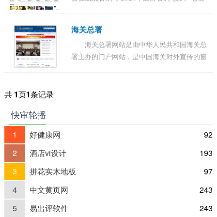
剧、动漫、综艺、等各类节目。更多电影高清
电影手机在线观看尽在飘花电影网。...
海关总署
海关总署网站是由中华人民共和国海关总
署主办的门户网站，是中国海关对外宣传的窗
口、关务公开的渠道、服务社会的平台、内外
交流的桥梁，也是集信息发布、办事服务、交
流互...
共
1
页
1
条记录
快审轮播
1
好健康网
92
2
酒店vi设计
193
3
拼花实木地板
97
4
中文黄页网
243
5
易出评软件
243