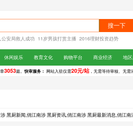
搜一下
人公安局救人成功
11岁男孩打赏主播
2016理财投资趋势
休闲娱乐
教育文化
购物平台
商业经济
地区
3053
20元/站
章
篇。
快审服务：
网站入驻仅需
，无需等待审核、无需添加
的俏江南涉 黑厨新闻,俏江南涉 黑厨资讯,俏江南涉 黑厨最新消息,