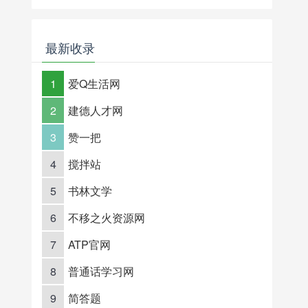
最新收录
1
爱Q生活网
2
建德人才网
3
赞一把
4
搅拌站
5
书林文学
6
不移之火资源网
7
ATP官网
8
普通话学习网
9
简答题