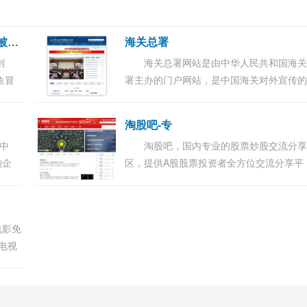
曝
俏江南黑厨内幕 俏江南黑厨内幕被曝光
海关总署
则
海关总署网站是由中华人民共和国海
鱼冒
署主办的门户网站，是中国海关对外宣传
张兰
口、关务公开的渠道、服务社会的平台、
，公司
交流的桥梁，也是集信息发布、办事服务
淘股吧-专
流互...
想中
淘股吧，国内专业的股票炒股交流分
的企
区，提供A股股票投资者全方位交流分享平
这件事
台，覆盖股吧股票论坛、财经快讯、证券
国
户、炒股实盘大赛、大盘指数、沪深股市
情、牛人股...
电影免
、电视
影高清