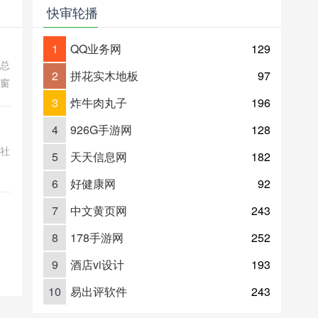
快审轮播
1
QQ业务网
129
关总
2
拼花实木地板
97
的窗
内外
3
炸牛肉丸子
196
、交
4
926G手游网
128
享社
5
天天信息网
182
6
好健康网
92
开
行
7
中文黄页网
243
8
178手游网
252
9
酒店vi设计
193
10
易出评软件
243