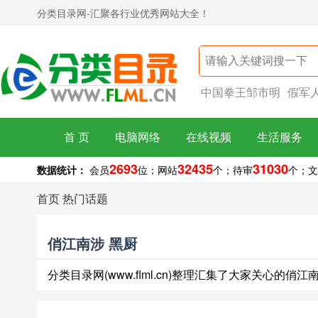
分类目录网-汇聚各行业优秀网站大全！
中国拳王邹市明
假军
首 页
电脑网络
在线视频
生活服务
2693
32435
31030
数据统计：
会员
位；
网站
个；
待审
个；
文
首页
热门话题
俏江南涉 黑厨
分类目录网(www.flml.cn)整理汇集了大家关心