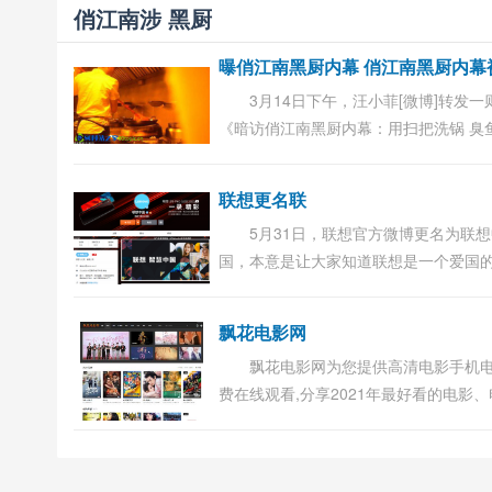
俏江南涉 黑厨
3月14日下午，汪小菲[微博]转发一
《暗访俏江南黑厨内幕：用扫把洗锅 臭
充活桂鱼》链接，并发文称自从2014年
董事长和公司几位创始高管退出董事会
联想更名联
管理全权由...
5月31日，联想官方微博更名为联
国，本意是让大家知道联想是一个爱国
业。不过弄巧成拙，很多网友开始针对
发表评论。 有网友称：一般名字为XX中
飘花电影网
的，说明这家...
飘花电影网为您提供高清电影手机
费在线观看,分享2021年最好看的电影
剧、动漫、综艺、等各类节目。更多电
电影手机在线观看尽在飘花电影网。...