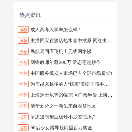
热点资讯
成人高考入学率怎么样?
推荐
主播回应在酒店热水壶中撒尿 网红主播在酒店水壶和沐浴露内撒尿？
推荐
民航局回应飞机上无线网络慢
推荐
网络教师年薪200万 常态还是炒作
推荐
中国服务机器人市场已占全球市场超1/4
推荐
为何越来越多的人“逃离”美团？骑手三问王兴
推荐
上海迪士尼等69家景区门票半价 上海旅游节期间69家景区门票半价
推荐
清华五分之一新生来自农贫地区
推荐
坚决遏制创业板炒小炒差“歪风”
推荐
90后少女博导获阿里百万奖金
推荐