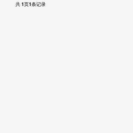
共
1
页
1
条记录