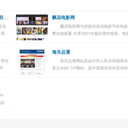
舒
淇自拍白发明显 舒淇晒自拍白发明显 粉丝心疼劝爱惜身体
飘花电影网
皮动
飘花电影网为您提供高清电影手机电
平底
费在线观看,分享2021年最好看的电影、电
照，
剧、动漫、综艺、等各类节目。更多电影
跃的年
电影手机在线观看尽在飘花电影网。...
海关总署
分享社
海关总署网站是由中华人民共和国海
平
署主办的门户网站，是中国海关对外宣传
券开
口、关务公开的渠道、服务社会的平台、
市行
交流的桥梁，也是集信息发布、办事服务
流互...
想中
的企
这件事
国