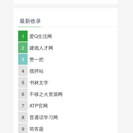
最新收录
1
爱Q生活网
2
建德人才网
3
赞一把
4
搅拌站
5
书林文学
6
不移之火资源网
7
ATP官网
8
普通话学习网
9
简答题