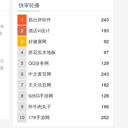
快审轮播
1
易出评软件
243
影免
2
酒店vi设计
193
视
高清
3
好健康网
92
4
拼花实木地板
97
关总
5
QQ业务网
129
的窗
6
中文黄页网
243
内外
、交
7
天天信息网
182
8
926G手游网
128
9
炸牛肉丸子
196
10
178手游网
252