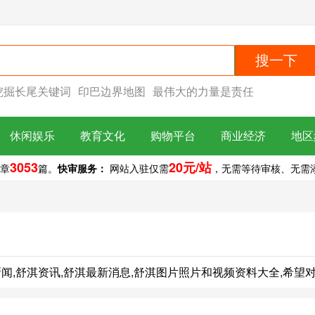
搜一下
挖掘长尾关键词
印巴边界地图
最伟大的力量是责任
休闲娱乐
教育文化
购物平台
商业经济
地区
3053
20元/站
章
篇。
快审服务：
网站入驻仅需
，无需等待审核、无需添加
的舒淇新闻,舒淇资讯,舒淇最新消息,舒淇图片照片和视频资料大全,希