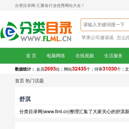
分类目录网-汇聚各行业优秀网站大全！
苹果公司邀请函
怎么
首 页
电脑网络
在线视频
生活服务
2693
32435
31030
数据统计：
会员
位；
网站
个；
待审
个；
文
首页
热门话题
舒淇
分类目录网(www.flml.cn)整理汇集了大家关心