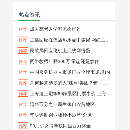
热点资讯
成人高考入学率怎么样?
推荐
主播回应在酒店热水壶中撒尿 网红主播在酒店水壶和沐浴露内撒尿？
推荐
民航局回应飞机上无线网络慢
推荐
网络教师年薪200万 常态还是炒作
推荐
中国服务机器人市场已占全球市场超1/4
推荐
为何越来越多的人“逃离”美团？骑手三问王兴
推荐
上海迪士尼等69家景区门票半价 上海旅游节期间69家景区门票半价
推荐
清华五分之一新生来自农贫地区
推荐
坚决遏制创业板炒小炒差“歪风”
推荐
90后少女博导获阿里百万奖金
推荐