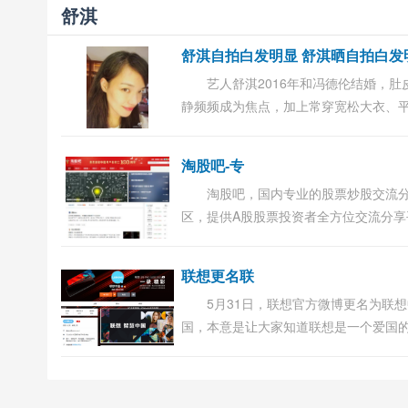
舒淇
艺人舒淇2016年和冯德伦结婚，肚
静频频成为焦点，加上常穿宽松大衣、
鞋，引起外界好奇。而她10日晒出自拍
头上长出了数根白发，这是一个智慧飞
淘股吧-专
代，引起网...
淘股吧，国内专业的股票炒股交流
区，提供A股股票投资者全方位交流分享
台，覆盖股吧股票论坛、财经快讯、证
户、炒股实盘大赛、大盘指数、沪深股
联想更名联
情、牛人股...
5月31日，联想官方微博更名为联
国，本意是让大家知道联想是一个爱国
业。不过弄巧成拙，很多网友开始针对
发表评论。 有网友称：一般名字为XX中
的，说明这家...