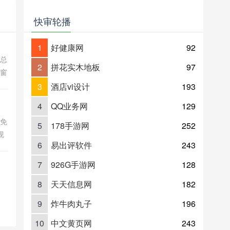
快审轮播
1
好健康网
92
关总
2
拼花实木地板
97
的窗
内外
3
酒店vi设计
193
、交
4
QQ业务网
129
影免
5
178手游网
252
视
6
易出评软件
243
高清
7
926G手游网
128
8
天天信息网
182
9
炸牛肉丸子
196
10
中文黄页网
243