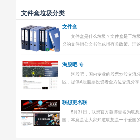
文件盒垃圾分类
文件盒
文件盒是什么垃圾？文件盒是干垃
义的文件指公文书信或指有关政策、理
面的文章。文件的范畴很广泛，电脑上
如杀毒、游戏等软件或程序都可以叫文
淘股吧-专
义的...
淘股吧，国内专业的股票炒股交流
区，提供A股股票投资者全方位交流分享
台，覆盖股吧股票论坛、财经快讯、证
户、炒股实盘大赛、大盘指数、沪深股
联想更名联
情、牛人股...
5月31日，联想官方微博更名为联
国，本意是让大家知道联想是一个爱国
业。不过弄巧成拙，很多网友开始针对
发表评论。 有网友称：一般名字为XX中