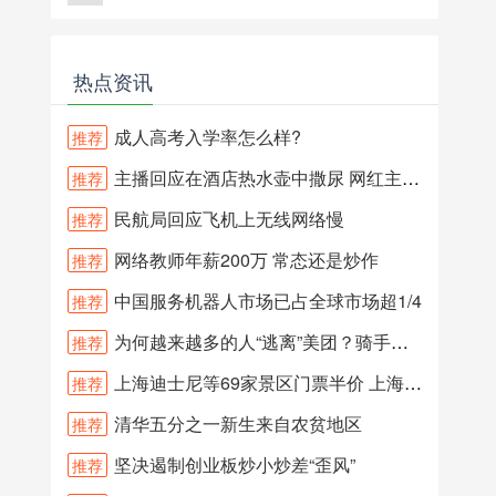
热点资讯
成人高考入学率怎么样?
推荐
主播回应在酒店热水壶中撒尿 网红主播在酒店水壶和沐浴露内撒尿？
推荐
民航局回应飞机上无线网络慢
推荐
网络教师年薪200万 常态还是炒作
推荐
中国服务机器人市场已占全球市场超1/4
推荐
为何越来越多的人“逃离”美团？骑手三问王兴
推荐
上海迪士尼等69家景区门票半价 上海旅游节期间69家景区门票半价
推荐
清华五分之一新生来自农贫地区
推荐
坚决遏制创业板炒小炒差“歪风”
推荐