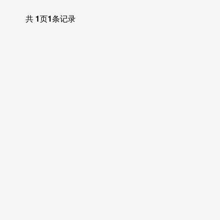
的，说明这家...
共
1
页
1
条记录