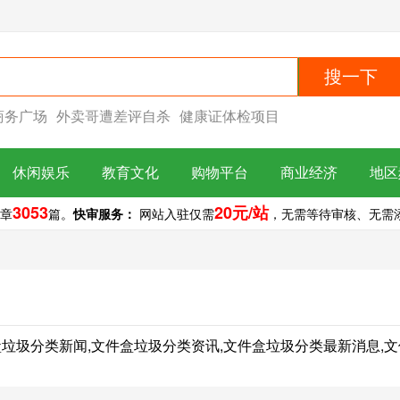
搜一下
商务广场
外卖哥遭差评自杀
健康证体检项目
休闲娱乐
教育文化
购物平台
商业经济
地区
3053
20元/站
章
篇。
快审服务：
网站入驻仅需
，无需等待审核、无需添加
的文件盒垃圾分类新闻,文件盒垃圾分类资讯,文件盒垃圾分类最新消