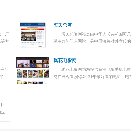
海关总署
圾，广
海关总署网站是由中华人民共和国海
论等方
署主办的门户网站，是中国海关对外宣传
运行的
口、关务公开的渠道、服务社会的平台、
件。狭
交流的桥梁，也是集信息发布、办事服务
飘花电影网
流互...
分享社
飘花电影网为您提供高清电影手机电
平
费在线观看,分享2021年最好看的电影、电
券开
剧、动漫、综艺、等各类节目。更多电影
市行
电影手机在线观看尽在飘花电影网。...
想中
的企
这件事
国