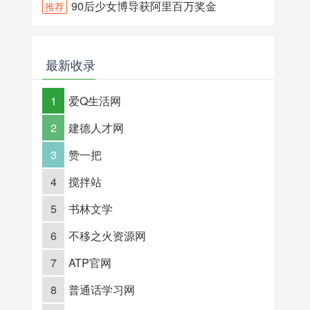
90后少女博导获阿里百万奖金
推荐
最新收录
1
爱Q生活网
2
建德人才网
3
赞一把
4
搅拌站
5
书林文学
6
不移之火资源网
7
ATP官网
8
普通话学习网