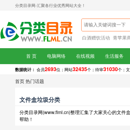
分类目录网-汇聚各行业优秀网站大全！
白酒赠饮活动
青苹果
首 页
电脑网络
在线视频
生活服务
2693
32435
31030
数据统计：
会员
位；
网站
个；
待审
个；
文
首页
热门话题
文件盒垃圾分类
分类目录网(www.flml.cn)整理汇集了大家关心
帮助！