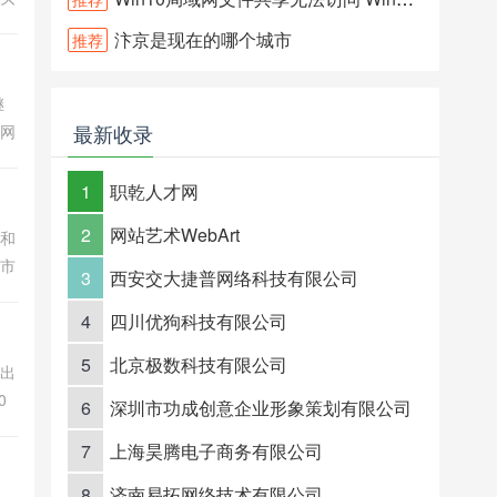
美食
汴京是现在的哪个城市
推荐
活资
继
最新收录
电网
千
行、
1
职乾人才网
2
网站艺术WebArt
化和
博市
3
西安交大捷普网络科技有限公司
文化
4
四川优狗科技有限公司
5
北京极数科技有限公司
性出
0
6
深圳市功成创意企业形象策划有限公司
资
7
上海昊腾电子商务有限公司
业
8
济南易拓网络技术有限公司