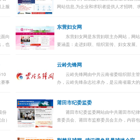
网上服
网站信息,为企业和求职者提供人才招聘、
职、找工作、培训等在内的全方位的人力
服务,更多求职找工作信息尽在镇江人才在
东营妇女网
线...
统面向
东营妇女网是东营妇联主办网站，网
站，也
要涵盖：走进妇联、组织宣传、妇女发展
站，
女维权、家庭和儿童、妇儿工委等栏目，
主办，
大妇女提供在线知识帮助！...
松
云岭先锋网
10
云岭先锋网由中共云南省委组织部主
生赛事
办，云岭先锋杂志社承办，是云南省最大
终坚持
建综合垂直门户网站，由1个省级网站、16
.
州（市）网站、129个县（市、区）网站、
莆田市纪委监委
1371个乡...
股份
莆田市纪委监委网站由中共莆田市纪
视台）
查委员会、莆田市监察委员会主办，内容
营、
时政要闻、网上举报、审查调查、通报曝
视网
廉政教育、信息公开等。...