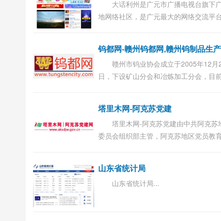
大话利州是广元市广播电视台旗下
地网络社区，是广元最大的网络交流平
足广元、宣传广元、服务大众，让广元
时随地知晓广元正在发生的大事小事。
话利...
赣州市钨业协会成立于2005年12月2
日，下设矿山分会和冶炼加工分会，目
会员企业71家，涉及钨及钨制品生产、
营、应用、科研、教育、勘探等领域，
塔里木网-阿克苏党建
登记的非营利...
塔里木网-阿克苏党建由中共阿克苏
委员会组织部主管，阿克苏地区党员教
主办，内容包括新闻中心、组织工作、
育、老干部工作、党史文献、党校工作等。
山东省统计局
山东省统计局...