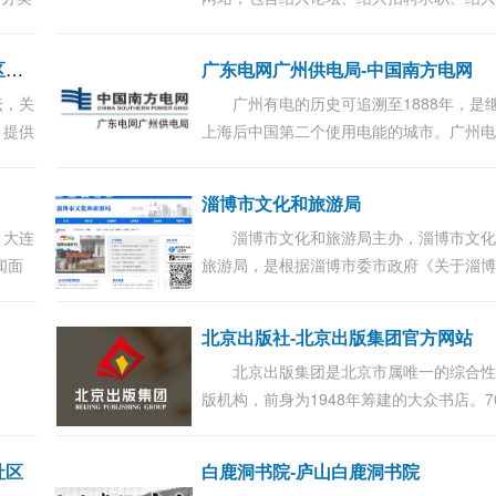
网招
房租房、绍兴家居装修、绍兴汽车、绍兴
等版块，为绍兴市民提供全面、及时的生
爱
宜都论坛-爱宜都网_湖北宜都社区论坛_服务宜都街坊的交流平台
广东电网广州供电局-中国南方电网
讯、...
坛，关
广州有电的历史可追溯至1888年，是
，提供
上海后中国第二个使用电能的城市。广州
对外影
是中国最早的区域电网之一，位于广东500
伏主环网中部，是南方电网交直流混联运
淄博市文化和旅游局
西电东...
，大连
淄博市文化和旅游局主办，淄博市文
闻面
旅游局，是根据淄博市委市政府《关于淄
连旅
市级机构改革的实施意见》，整合淄博市
网络购
广电新闻出版局、淄博市旅游发展委员...
北京出版社-北京出版集团官方网站
.
北京出版集团是北京市属唯一的综合
版机构，前身为1948年筹建的大众书店。7
余年来，北京出版集团积累了丰厚的品牌
源、作者资源和内容资源，旗下拥有9家专
社区
白鹿洞书院-庐山白鹿洞书院
出版社、6...