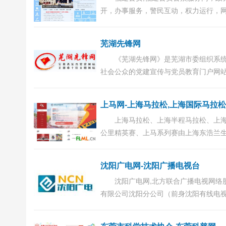
开，办事服务，警民互动，权力运行，
务中心，专题专栏...
芜湖先锋网
《芜湖先锋网》是芜湖市委组织系
社会公众的党建宣传与党员教育门户网
是芜湖市党员干部现代远程教育教学网
《芜湖先锋网》由中共芜湖市委组织部
上马网-上海马拉松,上海国际马拉
芜湖市...
上海马拉松、上海半程马拉松、上海
公里精英赛、上马系列赛由上海东浩兰
管理有限公司独家运营承办。“上马”始
跑者至上的办赛理念，以引领市民健康..
沈阳广电网-沈阳广播电视台
沈阳广电网,北方联合广播电视网络
有限公司沈阳分公司（前身沈阳有线电
始建于1992年，代政府开发、建设、运
管理沈阳地区唯一的行政区域性有线电