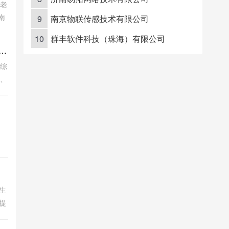
五老
南
9
南京物联传感技术有限公司
书
10
群丰软件科技（珠海）有限公司
..
伊
-伊犁网_伊犁综合门户网_伊犁人的网上家园
犁综
网、
生
提