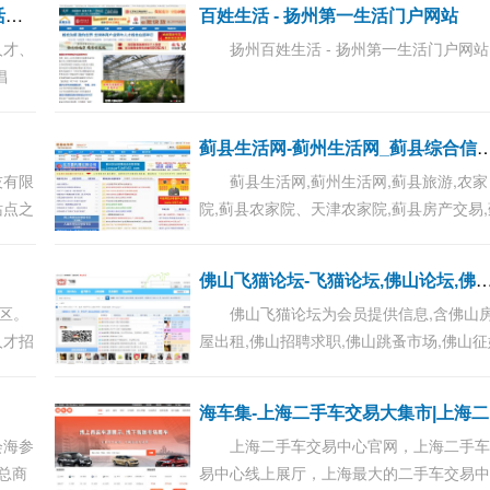
湘
西生活网-湘西生活论坛_湘西生活每一天
百姓生活 - 扬州第一生活门户网站
人才、
扬州百姓生活 - 扬州第一生活门户网站.
倡
,致力
县生活网-蓟州生活网_蓟县综合
技有限
蓟县生活网,蓟州生活网,蓟县旅游,农家
站点之
院,蓟县农家院、天津农家院,蓟县房产交易,
，崇
县二手,蓟县分类,蓟县交友征婚,蓟县招聘,
然不
助建站、企业黄页,蓟县论坛交流...
山飞猫论坛-飞猫论坛,佛山论坛,
区。
佛山飞猫论坛为会员提供信息,含佛山
人才招
屋出租,佛山招聘求职,佛山跳蚤市场,佛山征
聊天交
交友,佛山车辆买卖等.最好的佛山信息网...
有。
会海参
上海二手车交易中心官网，上海二手
市总商
易中心线上展厅，上海最大的二手车交易