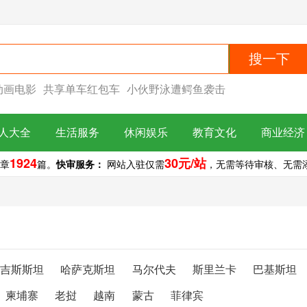
搜一下
动画电影
共享单车红包车
小伙野泳遭鳄鱼袭击
人大全
生活服务
休闲娱乐
教育文化
商业经济
1924
30元/站
章
篇。
快审服务：
网站入驻仅需
，无需等待审核、无需添加
尔吉斯斯坦
哈萨克斯坦
马尔代夫
斯里兰卡
巴基斯坦
柬埔寨
老挝
越南
蒙古
菲律宾