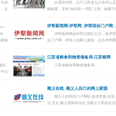
广元本
白鹿洞书院，位于江西省九江市庐山
台，立
峰南麓，享有“海内第一书院”之誉。始建于
大众随
唐升元年间（940年），是中国首间完备的
广元大
院；南唐时建成“庐山国学”（又称“白鹿国学.
钨
都网-赣州钨都网,赣州钨制品生产,钨业协会,赣州市钨业协会
犁新闻网
8
伊犁新闻网由伊犁日报社主办，是伊
前拥有
合门户网，伊犁人的网上家园，点击伊犁
经
掌握全新疆...
是依法
江苏省粮食和物资储备局-江苏粮网
地区
江苏省粮食和物资储备局...
育中心
党员教
...
顺义在线_顺义人自己的网上家园
顺义人的民间门户网站,提供饮食,住宿,
活,文化,顺义团购等讯息,为顺义人民的生活
供帮助.顺义人都上顺义在线. ...