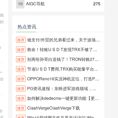
10
AIGC导航
275
新闻
台的
热点资讯
台天
道
做支付/外贸的兄弟看过来，关于波场能量池不稳定的坑，我帮你们踩过
推荐
会
救命！转账U S D T发现TRX不够了怎么办？
推荐
别再给孙哥白送钱了！TRON转账27个TRX的手续费你们真不心疼？
推荐
节省U S D T费用,TRX购买能量平台推荐
推荐
榆
)_榆林最大综合门户网站
OPPOReno16实况神机定位，打造PG冰锋奇侠视觉体验
综合
推荐
大
PG资讯速报：东映进军游戏领域，三大新作引爆市场关注
推荐
播
如何解决dedecms一键更新功能【更新全部】之文章不能全部更新bug问题
推荐
色，
ClashVergeClashVerge下载
推荐
动
兴买
Win10局域网文件共享无法访问 Win10无法访问共享文件夹怎么办
推荐