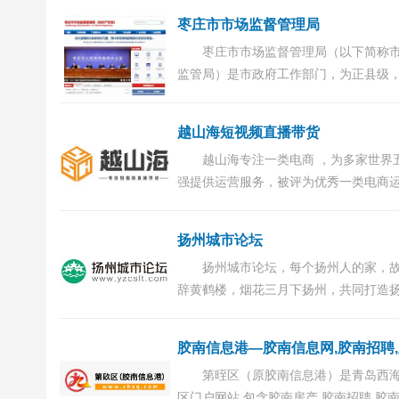
务。中交汇思达是在交大的...
枣庄市市场监督管理局
枣庄市市场监督管理局（以下简称
监管局）是市政府工作部门，为正县级
枣庄市知识产权局（以下简称市知识产
牌子。...
越山海短视频直播带货
越山海专注一类电商 ，为多家世界
强提供运营服务，被评为优秀一类电商
商；2019年随着短视频直播带货的兴起
山海开设短视频运营、IP孵化、直播运营等
扬州城市论坛
扬州城市论坛，每个扬州人的家，
辞黄鹤楼，烟花三月下扬州，共同打造
最有影响力的网站。...
第晊区（原胶南信息港）是青岛西
区门户网站,包含胶南房产,胶南招聘,胶