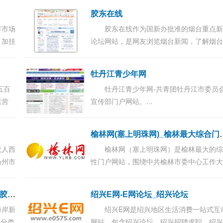
平台！...
胶东在线
市市场
胶东在线作为国新办批准的烟台重点
，加挂
论坛网站，是网友浏览烟台新闻，了解烟
权局）
首选网络媒体，网站开设了烟台房产、烟
气、招聘、汽车、健康、财经等30多个频
牡丹江青少年网
与论坛...
五百
牡丹江青少年网-共青团牡丹江市委员
运营
宣传部门户网站。...
，越
...
林网(塞上明珠网
故人西
榆林网（塞上明珠网）是榆林最大的
扬州市
性门户网站，围绕中共榆林市委中心工作
局，强化主流网络的影响力、引导力、传
力、公信力，打造榆林门户，彰显榆林特
胶
南信息港—胶南信息网,胶南招聘,胶南房产
绍兴E网-E网论坛_绍兴论坛
讲好榆林...
海岸新
绍兴E网是绍兴地区生活消费一站式互
南分类
网站，包含绍兴论坛、绍兴招聘求职、绍