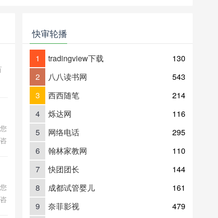
快审轮播
1
tradingview下载
130
百
2
八八读书网
543
营
越
3
西西随笔
214
.
4
烁达网
116
为您
5
网络电话
295
水咨
6
翰林家教网
110
选墓
7
快团团长
144
为您
8
成都试管婴儿
161
水咨
9
奈菲影视
479
选墓