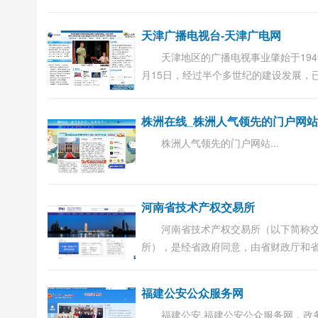
会的二级商会。2009年6月6日在大连市
局直接登记注册，成为全市第一家无业
天津广播电视台-天津广电网
单位的独...
天津地区的广播电视事业肇始于194
月15日，经过半个多世纪的建设发展，
为中国北方最具有影响力的的传媒机构
天津电视台（第一套节目）始建于1958年1
株洲在线_株洲人气领先的门户网
株洲人气领先的门户网站...
河南省技术产权交易所
河南省技术产权交易所（以下简称
所），是经省政府同意，由省财政厅和
厅共同投资，于2002年10月设立的国有
业；2004年改制为混合所有制企业。20
福建公安公众服务网
12月27日，成...
福建公安,福建公安公众服务网，政