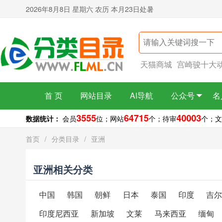
2026年8月8日 星期六 农历 本月23日处暑
天猫商城
宫崎骏十大
首 页
网站目录
AI导航
公众号
名
3555
64715
40003
数据统计：
会员
位；
网站
个；
待审
个；
文
首页
/
分类目录
/
亚洲
亚洲相关分类
中国
韩国
朝鲜
日本
泰国
印度
吉
印度尼西亚
新加坡
文莱
马来西亚
缅甸