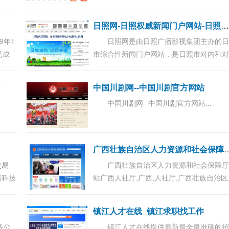
民政
心、二手车经销商聚集中心。本网展示车
务主管
息是实时、动态更新的，且全面涵盖了上
照网-日照权威新闻门户网站-日照新闻-日照视听第一
记、车...
9年1
日照网是由日照广播影视集团主办的
已成
市综合性新闻门户网站，是日照市对内和
之一。
宣传的重要窗口。...
...
站
中国川剧网--中国川剧官方网站
中国川剧网--中国川剧官方网站...
西壮族自治区人力资源
交易
广西壮族自治区人力资源和社会保障
省科技
站广西人社厅,广西,人社厅,广西壮族自治区
企
力资源和社会保障厅,广西壮族自治区,人力
13年
源,社会保障厅...
镇江人才在线_镇江求职找工作
务公
镇江人才在线提供最新最全最准确的