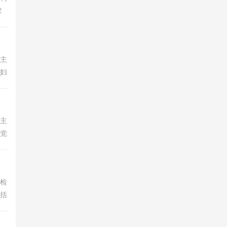
求
资源
站主
、妇
为广
管主
的党
个
律检
包括
光、