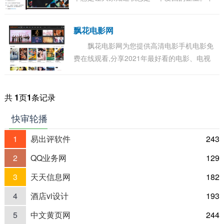
过弄巧成拙，很多网友开始针对这件事发表评
论。 有网友称：一般名字为XX中国的，说明这
飘花电影网
家...
飘花电影网为您提供高清电影手机电影免
费在线观看,分享2021年最好看的电影、电视
剧、动漫、综艺、等各类节目。更多电影高清
电影手机在线观看尽在飘花电影网。...
共
1
页
1
条记录
快审轮播
1
易出评软件
243
2
QQ业务网
129
3
天天信息网
182
4
酒店vi设计
193
5
中文黄页网
244