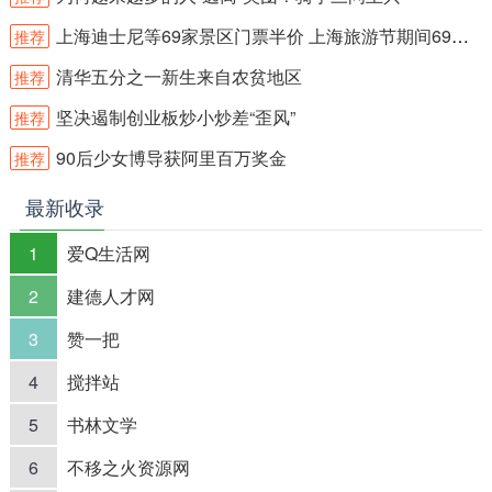
上海迪士尼等69家景区门票半价 上海旅游节期间69家景区门票半价
推荐
清华五分之一新生来自农贫地区
推荐
坚决遏制创业板炒小炒差“歪风”
推荐
90后少女博导获阿里百万奖金
推荐
最新收录
1
爱Q生活网
2
建德人才网
3
赞一把
4
搅拌站
5
书林文学
6
不移之火资源网