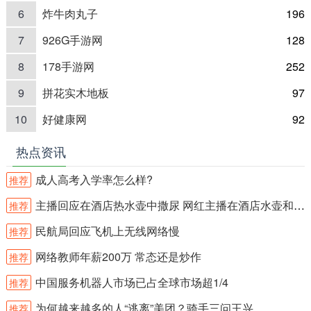
6
炸牛肉丸子
196
7
926G手游网
128
8
178手游网
252
9
拼花实木地板
97
10
好健康网
92
热点资讯
成人高考入学率怎么样?
推荐
主播回应在酒店热水壶中撒尿 网红主播在酒店水壶和沐浴露内撒尿？
推荐
民航局回应飞机上无线网络慢
推荐
网络教师年薪200万 常态还是炒作
推荐
中国服务机器人市场已占全球市场超1/4
推荐
为何越来越多的人“逃离”美团？骑手三问王兴
推荐