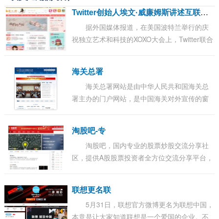
T
witter创始人埃文·威廉姆斯讲述互联网掘金暴富秘密
据外国媒体报道，在美国波特兰举行的庆
祝独立艺术和科技的XOXO大会上，Twitter联合
创始人埃文威廉姆斯(Ev Williams)称自己已经彻
底搞懂了互联网。在30分钟的演讲中，威廉
海关总署
姆...
海关总署网站是由中华人民共和国海关总
署主办的门户网站，是中国海关对外宣传的窗
口、关务公开的渠道、服务社会的平台、内外
交流的桥梁，也是集信息发布、办事服务、交
淘股吧-专
流互...
淘股吧，国内专业的股票炒股交流分享社
区，提供A股股票投资者全方位交流分享平台，
覆盖股吧股票论坛、财经快讯、证券开户、炒
股实盘大赛、大盘指数、沪深股市行情、牛人
联想更名联
股...
5月31日，联想官方微博更名为联想中国，
本意是让大家知道联想是一个爱国的企业。不