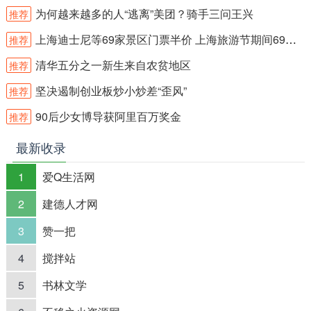
为何越来越多的人“逃离”美团？骑手三问王兴
推荐
上海迪士尼等69家景区门票半价 上海旅游节期间69家景区门票半价
推荐
清华五分之一新生来自农贫地区
推荐
坚决遏制创业板炒小炒差“歪风”
推荐
90后少女博导获阿里百万奖金
推荐
最新收录
1
爱Q生活网
2
建德人才网
3
赞一把
4
搅拌站
5
书林文学