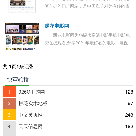
署主办的门户网站，是中国海关对外宣传的窗
口、关务公开的渠道、服务社会的平台、内外
交流的桥梁，也是集信息发布、办事服务、交
飘花电影网
流互...
飘花电影网为您提供高清电影手机电影免
费在线观看,分享2021年最好看的电影、电视
剧、动漫、综艺、等各类节目。更多电影高清
电影手机在线观看尽在飘花电影网。...
共
1
页
1
条记录
快审轮播
1
926G手游网
128
2
拼花实木地板
97
3
中文黄页网
243
4
天天信息网
182