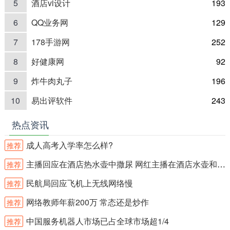
5
酒店vi设计
193
6
QQ业务网
129
7
178手游网
252
8
好健康网
92
9
炸牛肉丸子
196
10
易出评软件
243
热点资讯
成人高考入学率怎么样?
推荐
主播回应在酒店热水壶中撒尿 网红主播在酒店水壶和沐浴露内撒尿？
推荐
民航局回应飞机上无线网络慢
推荐
网络教师年薪200万 常态还是炒作
推荐
中国服务机器人市场已占全球市场超1/4
推荐