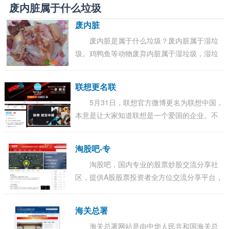
废内脏属于什么垃圾
废内脏
废内脏是属于什么垃圾？废内脏属于湿垃
圾。鸡鸭鱼等动物废弃内脏属于湿垃圾，湿垃
圾是居民日常生活及食品加工、饮食服务、单
位供餐等活动中产生的垃圾，包括丢弃不用的
联想更名联
菜叶...
5月31日，联想官方微博更名为联想中国，
本意是让大家知道联想是一个爱国的企业。不
过弄巧成拙，很多网友开始针对这件事发表评
论。 有网友称：一般名字为XX中国的，说明这
淘股吧-专
家...
淘股吧，国内专业的股票炒股交流分享社
区，提供A股股票投资者全方位交流分享平台，
覆盖股吧股票论坛、财经快讯、证券开户、炒
股实盘大赛、大盘指数、沪深股市行情、牛人
海关总署
股...
海关总署网站是由中华人民共和国海关总