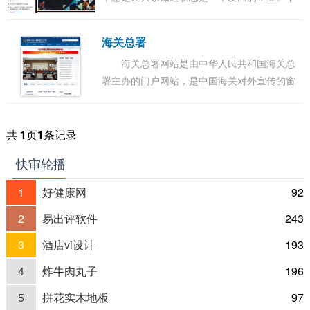
过弄巧成拙，很多网友开始针对这件事发表评
论。 有网友称：一般名字为XX中国的，说明这
海关总署
家...
海关总署网站是由中华人民共和国海关总
署主办的门户网站，是中国海关对外宣传的窗
口、关务公开的渠道、服务社会的平台、内外
交流的桥梁，也是集信息发布、办事服务、交
流互...
共
1
页
1
条记录
快审轮播
1
好健康网
92
2
易出评软件
243
3
酒店vi设计
193
4
炸牛肉丸子
196
5
拼花实木地板
97