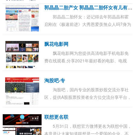
郭
晶晶二胎产女 郭晶晶二胎怀女有儿有女凑成好字
郭晶晶二胎怀女：还记得去年郭晶晶和霍
启刚在《极速前进》大秀恩爱羡煞众人吗?身为
豪门夫妻，晶刚夫妇日常低调的作风着实为他
们圈粉无数，近日据港媒报道，这对恩爱有加
飘花电影网
的...
飘花电影网为您提供高清电影手机电影免
费在线观看,分享2021年最好看的电影、电视
剧、动漫、综艺、等各类节目。更多电影高清
电影手机在线观看尽在飘花电影网。...
淘股吧-专
淘股吧，国内专业的股票炒股交流分享社
区，提供A股股票投资者全方位交流分享平台，
覆盖股吧股票论坛、财经快讯、证券开户、炒
股实盘大赛、大盘指数、沪深股市行情、牛人
联想更名联
股...
5月31日，联想官方微博更名为联想中国，
本意是让大家知道联想是一个爱国的企业。不