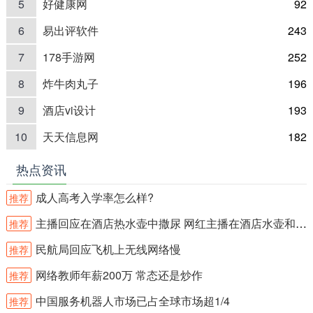
5
好健康网
92
6
易出评软件
243
7
178手游网
252
8
炸牛肉丸子
196
9
酒店vi设计
193
10
天天信息网
182
热点资讯
成人高考入学率怎么样?
推荐
主播回应在酒店热水壶中撒尿 网红主播在酒店水壶和沐浴露内撒尿？
推荐
民航局回应飞机上无线网络慢
推荐
网络教师年薪200万 常态还是炒作
推荐
中国服务机器人市场已占全球市场超1/4
推荐