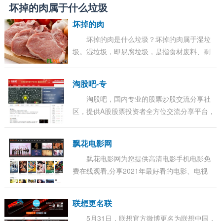
坏掉的肉属于什么垃圾
坏掉的肉
坏掉的肉是什么垃圾？坏掉的肉属于湿垃
圾。湿垃圾，即易腐垃圾，是指食材废料、剩
菜剩饭、过期食品、瓜皮果核、花卉绿植、中
药药渣等生物质生活废弃物。湿垃圾的投放
淘股吧-专
中，纯...
淘股吧，国内专业的股票炒股交流分享社
区，提供A股股票投资者全方位交流分享平台，
覆盖股吧股票论坛、财经快讯、证券开户、炒
股实盘大赛、大盘指数、沪深股市行情、牛人
飘花电影网
股...
飘花电影网为您提供高清电影手机电影免
费在线观看,分享2021年最好看的电影、电视
剧、动漫、综艺、等各类节目。更多电影高清
电影手机在线观看尽在飘花电影网。...
联想更名联
5月31日，联想官方微博更名为联想中国，