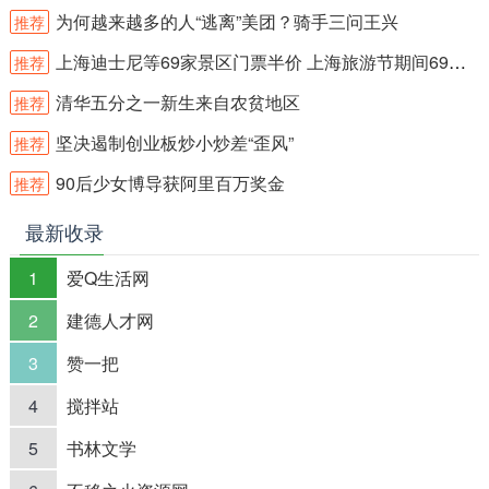
为何越来越多的人“逃离”美团？骑手三问王兴
推荐
上海迪士尼等69家景区门票半价 上海旅游节期间69家景区门票半价
推荐
清华五分之一新生来自农贫地区
推荐
坚决遏制创业板炒小炒差“歪风”
推荐
90后少女博导获阿里百万奖金
推荐
最新收录
1
爱Q生活网
2
建德人才网
3
赞一把
4
搅拌站
5
书林文学