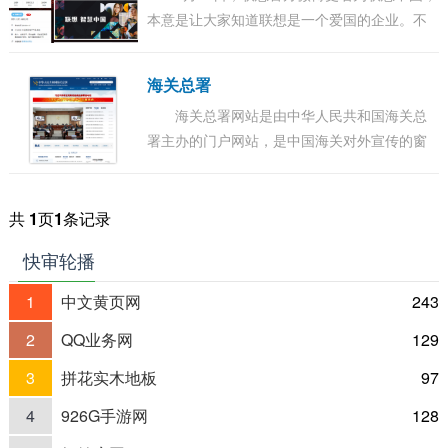
本意是让大家知道联想是一个爱国的企业。不
过弄巧成拙，很多网友开始针对这件事发表评
论。 有网友称：一般名字为XX中国的，说明这
海关总署
家...
海关总署网站是由中华人民共和国海关总
署主办的门户网站，是中国海关对外宣传的窗
口、关务公开的渠道、服务社会的平台、内外
交流的桥梁，也是集信息发布、办事服务、交
流互...
共
1
页
1
条记录
快审轮播
1
中文黄页网
243
2
QQ业务网
129
3
拼花实木地板
97
4
926G手游网
128