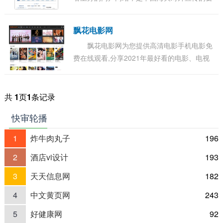
口、关务公开的渠道、服务社会的平台、内外
交流的桥梁，也是集信息发布、办事服务、交
飘花电影网
流互...
飘花电影网为您提供高清电影手机电影免
费在线观看,分享2021年最好看的电影、电视
剧、动漫、综艺、等各类节目。更多电影高清
电影手机在线观看尽在飘花电影网。...
共
1
页
1
条记录
快审轮播
1
炸牛肉丸子
196
2
酒店vi设计
193
3
天天信息网
182
4
中文黄页网
243
5
好健康网
92