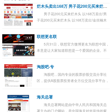
烂
木头卖出168万 男子花200元买来烂木头 竟卖出168万
男子花200元买来烂木头 以168万卖出!男
子花200元买来烂木头 以168万卖出!金丝楠木
是楠木中品质最高的门类，因为资源珍稀且生
长极为缓慢，被称为皇帝木，价格昂贵。 家住
联想更名联
温...
5月31日，联想官方微博更名为联想中国，
本意是让大家知道联想是一个爱国的企业。不
过弄巧成拙，很多网友开始针对这件事发表评
论。 有网友称：一般名字为XX中国的，说明这
淘股吧-专
家...
淘股吧，国内专业的股票炒股交流分享社
区，提供A股股票投资者全方位交流分享平台，
覆盖股吧股票论坛、财经快讯、证券开户、炒
股实盘大赛、大盘指数、沪深股市行情、牛人
海关总署
股...
海关总署网站是由中华人民共和国海关总
署主办的门户网站，是中国海关对外宣传的窗