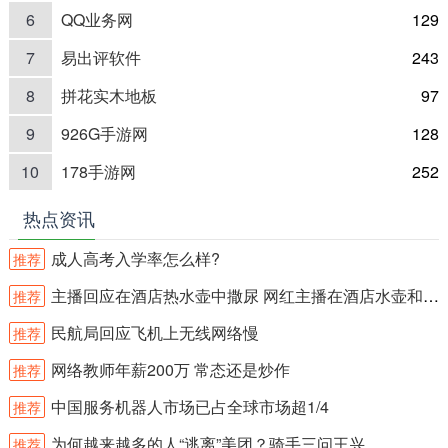
6
QQ业务网
129
7
易出评软件
243
8
拼花实木地板
97
9
926G手游网
128
10
178手游网
252
热点资讯
成人高考入学率怎么样?
推荐
主播回应在酒店热水壶中撒尿 网红主播在酒店水壶和沐浴露内撒尿？
推荐
民航局回应飞机上无线网络慢
推荐
网络教师年薪200万 常态还是炒作
推荐
中国服务机器人市场已占全球市场超1/4
推荐
为何越来越多的人“逃离”美团？骑手三问王兴
推荐