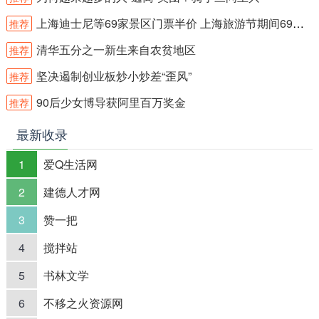
上海迪士尼等69家景区门票半价 上海旅游节期间69家景区门票半价
推荐
清华五分之一新生来自农贫地区
推荐
坚决遏制创业板炒小炒差“歪风”
推荐
90后少女博导获阿里百万奖金
推荐
最新收录
1
爱Q生活网
2
建德人才网
3
赞一把
4
搅拌站
5
书林文学
6
不移之火资源网