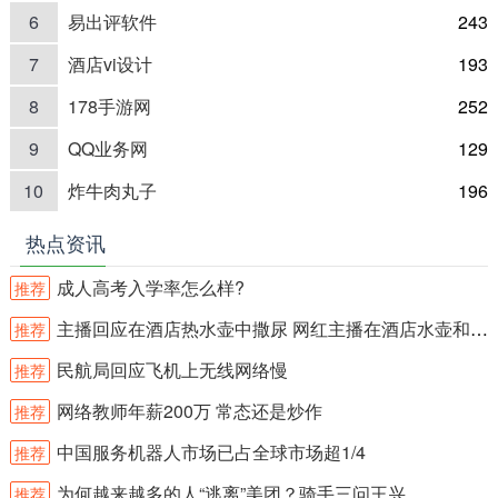
6
易出评软件
243
7
酒店vi设计
193
8
178手游网
252
9
QQ业务网
129
10
炸牛肉丸子
196
热点资讯
成人高考入学率怎么样?
推荐
主播回应在酒店热水壶中撒尿 网红主播在酒店水壶和沐浴露内撒尿？
推荐
民航局回应飞机上无线网络慢
推荐
网络教师年薪200万 常态还是炒作
推荐
中国服务机器人市场已占全球市场超1/4
推荐
为何越来越多的人“逃离”美团？骑手三问王兴
推荐