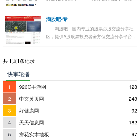
剧、动漫、综艺、等各类节目。更多电影高清
电影手机在线观看尽在飘花电影网。...
淘股吧-专
淘股吧，国内专业的股票炒股交流分享社
区，提供A股股票投资者全方位交流分享平台，
覆盖股吧股票论坛、财经快讯、证券开户、炒
股实盘大赛、大盘指数、沪深股市行情、牛人
股...
共
1
页
1
条记录
快审轮播
1
926G手游网
128
2
中文黄页网
243
3
好健康网
92
4
天天信息网
182
5
拼花实木地板
97