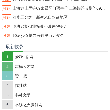
上海迪士尼等69家景区门票半价 上海旅游节期间69家景区门票半价
推荐
清华五分之一新生来自农贫地区
推荐
坚决遏制创业板炒小炒差“歪风”
推荐
90后少女博导获阿里百万奖金
推荐
最新收录
1
爱Q生活网
2
建德人才网
3
赞一把
4
搅拌站
5
书林文学
6
不移之火资源网