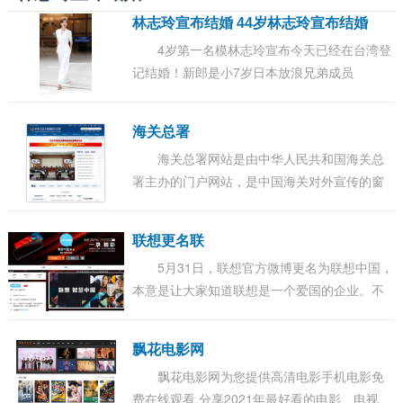
林志玲宣布结婚 44岁林志玲宣布结婚
4岁第一名模林志玲宣布今天已经在台湾登
记结婚！新郎是小7岁日本放浪兄弟成员
AKIRA，今年37岁。２人7年前已经认识，最近
又重逢才决定在一起，志玲说这是最对的时
海关总署
候。 林志...
海关总署网站是由中华人民共和国海关总
署主办的门户网站，是中国海关对外宣传的窗
口、关务公开的渠道、服务社会的平台、内外
交流的桥梁，也是集信息发布、办事服务、交
联想更名联
流互...
5月31日，联想官方微博更名为联想中国，
本意是让大家知道联想是一个爱国的企业。不
过弄巧成拙，很多网友开始针对这件事发表评
论。 有网友称：一般名字为XX中国的，说明这
飘花电影网
家...
飘花电影网为您提供高清电影手机电影免
费在线观看,分享2021年最好看的电影、电视