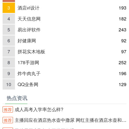
3
酒店vi设计
193
4
天天信息网
182
5
易出评软件
243
6
好健康网
92
7
拼花实木地板
97
8
178手游网
252
9
炸牛肉丸子
196
10
QQ业务网
129
热点资讯
成人高考入学率怎么样?
推荐
主播回应在酒店热水壶中撒尿 网红主播在酒店水壶和沐浴露内撒尿？
推荐