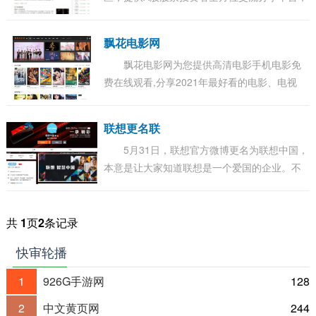
覆盖股吧股票论坛、财经快讯、证券开户、炒
股实盘大赛、大盘指数、沪深股市行情、牛人
飘花电影网
股...
飘花电影网为您提供高清电影手机电影免
费在线观看,分享2021年最好看的电影、电视
剧、动漫、综艺、等各类节目。更多电影高清
电影手机在线观看尽在飘花电影网。...
联想更名联
5月31日，联想官方微博更名为联想中国，
本意是让大家知道联想是一个爱国的企业。不
过弄巧成拙，很多网友开始针对这件事发表评
论。 有网友称：一般名字为XX中国的，说明这
家...
共
1
页
2
条记录
快审轮播
1
926G手游网
128
2
中文黄页网
244