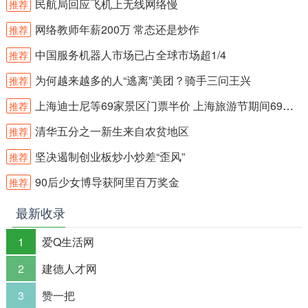
民航局回应飞机上无线网络慢
推荐
网络教师年薪200万 常态还是炒作
推荐
中国服务机器人市场已占全球市场超1/4
推荐
为何越来越多的人“逃离”美团？骑手三问王兴
推荐
上海迪士尼等69家景区门票半价 上海旅游节期间69家景区门票半价
推荐
清华五分之一新生来自农贫地区
推荐
坚决遏制创业板炒小炒差“歪风”
推荐
90后少女博导获阿里百万奖金
推荐
最新收录
1
爱Q生活网
2
建德人才网
3
赞一把