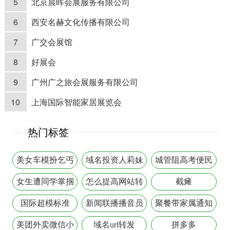
5
北京晨晖会展服务有限公司
6
西安名赫文化传播有限公司
7
广交会展馆
8
好展会
9
广州广之旅会展服务有限公司
10
上海国际智能家居展览会
热门标签
美女车模扮乞丐
域名投资人莉妹
城管阻高考便民
乞讨
点
女生遭同学掌掴
怎么提高网站转
截瘫
化率
国际超模标准
新闻联播播音员
聚餐带家属通知
王宁
美团外卖微信小
域名url转发
拼多多