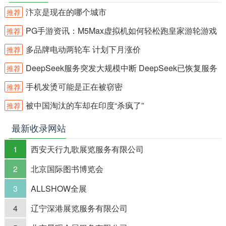
汴京是现在的哪个城市
推荐
PG手游资讯：M5Max虚拟机如何轻松跑皇家游轮游戏
推荐
多品牌电动两轮车 计划下月涨价
推荐
DeepSeek服务突发大规模中断 DeepSeek已恢复服务
推荐
手机发烫可能是正在被窃密
推荐
被中国淘汰的车却在印度“杀疯了”
推荐
最新收录网站
1
西安天行九歌展览服务有限公司
2
北京国际图书博览会
3
ALLSHOW全展
4
辽宁深港展览服务有限公司