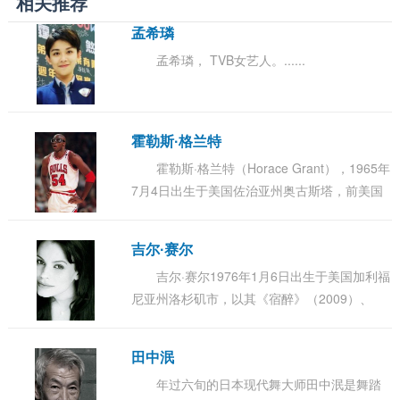
相关推荐
孟希璘
孟希璘， TVB女艺人。......
霍勒斯·格兰特
霍勒斯·格兰特（Horace Grant），1965年
7月4日出生于美国佐治亚州奥古斯塔，前美国
职业篮球运动员，司职大前…......
吉尔·赛尔
吉尔·赛尔1976年1月6日出生于美国加利福
尼亚州洛杉矶市，以其《宿醉》（2009）、
《蜘蛛侠》（2002）和《伟大而强…......
田中泯
年过六旬的日本现代舞大师田中泯是舞踏