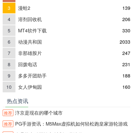
3
漫蛙2
139
4
溶剂回收机
206
5
MT4软件下载
330
6
动漫共和国
2033
7
非那雄胺片
247
8
回拨电话
231
9
多多开团助手
188
10
女人伊甸园
160
热点资讯
汴京是现在的哪个城市
推荐
PG手游资讯：M5Max虚拟机如何轻松跑皇家游轮游戏
推荐