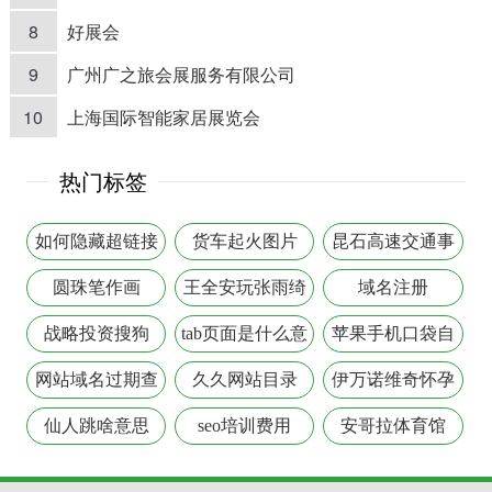
8
好展会
9
广州广之旅会展服务有限公司
10
上海国际智能家居展览会
热门标签
如何隐藏超链接
货车起火图片
昆石高速交通事
故
圆珠笔作画
王全安玩张雨绮
域名注册
照片
战略投资搜狗
tab页面是什么意
苹果手机口袋自
思
燃
网站域名过期查
久久网站目录
伊万诺维奇怀孕
询
仙人跳啥意思
seo培训费用
安哥拉体育馆