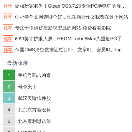
硬核玩家必升！SteamOS3.7.20专治PG地狱狂响等高需求游戏掉帧
推荐
中小学作文网选哪个好，现在摘抄作文我都在这个网站
推荐
专注于提供优质影视资源的网站-免费看看影院
推荐
6.83英寸护眼大屏，REDMITurbo5Max为重度PG手游玩家而生
推荐
帝国CMS清空数据让栏目ID、文章ID、会员ID、tag标签ID从1开始
推荐
最新收录
1
手机号码吉凶查
2
号令天下
3
武汉天喻软件股
4
北京东方新宏科
5
北京泰利思诺信