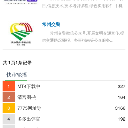
目,信息技术,技术培训课程,绿色实用软件,手机
软件,电脑软件,PPT模板等优质资源类合集,资源
整合分享平台...
常州交警
常州交警微信公众号,开展文明交通宣传,提
供交通路况播报、办事指南等公众服务...
共
1
页
1
条记录
快审轮播
1
MT4下载中
227
2
清宫图-有
164
3
7775网址导
3166
4
多多出评官
192