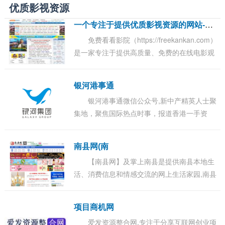
优质影视资源
一
个专注于提供优质影视资源的网站-免费看看影院
免费看看影院（https://freekankan.com）
是一家专注于提供高质量、免费的在线电影观
看体验的平台。该网站为广大电影爱好者打造
了一个完美的观影场所，让他们可以随时在家
银河港事通
或...
银河港事通微信公众号,新中产精英人士聚
集地，聚焦国际热点时事，报道香港一手资
讯，大佬故事揭秘，最新深港出入境动态。...
南县网(南
【南县网】及掌上南县是提供南县本地生
活、消费信息和情感交流的网上生活家园,南县
电子商务一体化的前沿阵地,最贴近南县百姓生
活的社区交流网站、信息...
项目商机网
爱发资源整合网,专注于分享互联网创业项