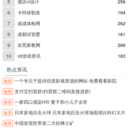
5
酒店vi设计
256
6
卡特彼勒发
164
7
成成体检网
262
8
成都试管婴
161
9
东莞家教网
266
10
v8游戏资讯
163
热点资讯
一个专注于提供优质影视资源的网站-免费看看影院
推荐
支付宝扫雷群(扫雷群二维码直接进群)
推荐
一家四口感染HIV 妻子和小儿子去世
推荐
日本多地目击火球 日本多地目击火球场面堪比科幻大片
推荐
中国发现世界第二大轻稀土矿
推荐