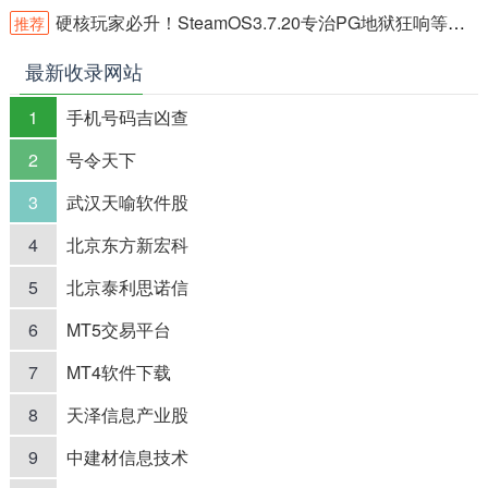
硬核玩家必升！SteamOS3.7.20专治PG地狱狂响等高需求游戏掉帧
推荐
最新收录网站
1
手机号码吉凶查
2
号令天下
3
武汉天喻软件股
4
北京东方新宏科
5
北京泰利思诺信
6
MT5交易平台
7
MT4软件下载
8
天泽信息产业股
9
中建材信息技术