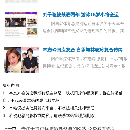
视频和北京卫视，13日，两家联合举办了该剧
的开播发布会，剧中多位主创到场助阵。...
刘
子璇被禁赛两年 游泳16岁小将全运涉药被禁赛两年
据国家体育总局网站近日印发关于天津全
运会决赛期间三例兴奋剂违规事件的通报。其
中，曾获得今年游泳世锦赛银牌的河北16岁小
将刘子璇上榜，被禁赛两年。 通报称，刘子璇
林
志玲回应复合 言承旭林志玲复合传闻满天飞 林志玲对此首度发声
的...
据台湾媒体报道，林志玲[微博]、言承旭[微
博]曝出世纪复合，男方12日透过公司表示：很
开心联系上了~是真诚的互相关心~看到了报
道，希望大家给点空间，暧昧回应引发外界揣
版权声明：
测...
1、本文系会员投稿或转载自网络，版权归原作者所有，旨在传递信
息，不代表看本站的观点和立场;
2、本站仅提供信息发布平台，不承担相关法律责任;
3、若侵犯您的版权或隐私，请联系本站管理员删除。
上一篇：
专注于提供优质影视资源的网站-免费看看影院