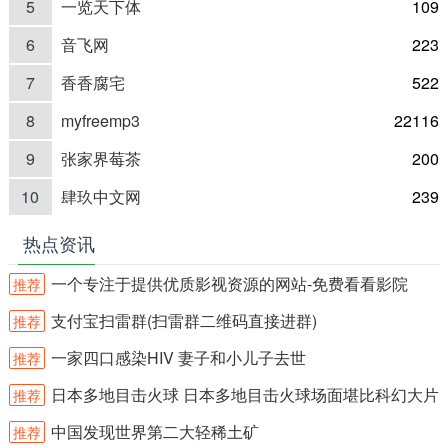
5
一览天下体
109
6
音飞网
223
7
香香腐宅
522
8
myfreemp3
22116
9
张家界莓茶
200
10
肆玖中文网
239
热点资讯
一个专注于提供优质影视资源的网站-免费看看影院
推荐
支付宝扫雷群(扫雷群二维码直接进群)
推荐
一家四口感染HIV 妻子和小儿子去世
推荐
日本多地目击火球 日本多地目击火球场面堪比科幻大片
推荐
中国发现世界第二大轻稀土矿
推荐