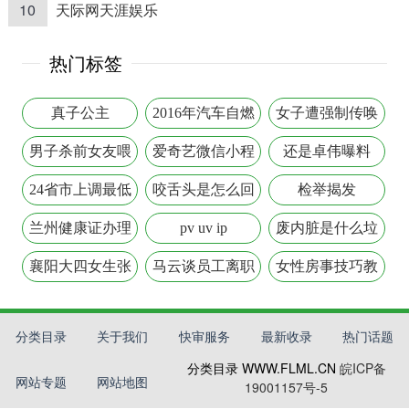
10
天际网天涯娱乐
热门标签
真子公主
2016年汽车自燃
女子遭强制传唤
排行榜
视频
男子杀前女友喂
爱奇艺微信小程
还是卓伟曝料
藏獒
序
24省市上调最低
咬舌头是怎么回
检举揭发
工资
事
兰州健康证办理
pv uv ip
废内脏是什么垃
流程
圾
襄阳大四女生张
马云谈员工离职
女性房事技巧教
冰洋
原因
程
分类目录
关于我们
快审服务
最新收录
热门话题
分类目录 WWW.FLML.CN
皖ICP备
网站专题
网站地图
19001157号-5