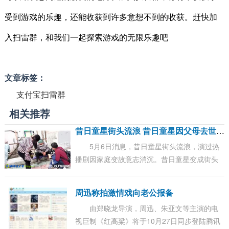
受到游戏的乐趣，还能收获到许多意想不到的收获。赶快加
入扫雷群，和我们一起探索游戏的无限乐趣吧
文章标签：
支付宝扫雷群
相关推荐
昔
日童星街头流浪 昔日童星因父母去世街头流浪
5月6日消息，昔日童星街头流浪，演过热
播剧因家庭变故意志消沉。昔日童星变成街头
流浪汉，这种变化你敢想象吗？最近确实发生
了这样一件事，有人在东莞街头发现了一位流
周迅称拍激情戏向老公报备
浪汉...
由郑晓龙导演，周迅、朱亚文等主演的电
视巨制《红高粱》将于10月27日同步登陆腾讯