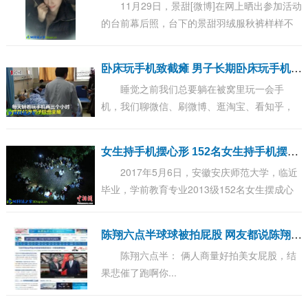
11月29日，景甜[微博]在网上晒出参加活动
的台前幕后照，台下的景甜羽绒服秋裤样样不
差，可以说是非常保暖接地气了，她配文称：
没有秋裤的冬天是不完整的，她自然真实的样
卧
床玩手机致截瘫 男子长期卧床玩手机致高位截瘫
子...
睡觉之前我们总要躺在被窝里玩一会手
机，我们聊微信、刷微博、逛淘宝、看知乎，
我们认为这样做可以使我们更快地入睡，然而
事实是这样吗? 据华西都市报报道，成都 40 岁
女
生持手机摆心形 152名女生持手机摆心形 向8名男生毕业告白
的王...
2017年5月6日，安徽安庆师范大学，临近
毕业，学前教育专业2013级152名女生摆成心
形，打开手机照明功能，坐在男生宿舍楼下，
集体向同专业的8名男生进行毕业告白，感谢男
陈
翔六点半球球被拍屁股 网友都说陈翔六点半球球像柳岩
生们...
陈翔六点半： 俩人商量好拍美女屁股，结
果悲催了跑啊你...