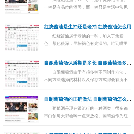
一种是有品位的酒类，而一种只是生活中常见
的食材，这两种混合在一起，会有什么不一样
的效果吗？...
红烧酱油是生抽还是老抽 红烧酱油怎么用
红烧酱油属于老抽的一种，加入了焦糖
色、颜色很深，呈棕褐色有光泽的。吃到嘴里
后有种鲜美微甜的感觉。...
自
酿葡萄酒保质期是多长 自酿葡萄酒多久可以喝
自酿葡萄酒由于有很多种不同制作方法，
不同方法选择的材料以及保存方式都会有所不
同，相对应的保质期也会有所不同。所以自酿
的葡萄酒一定要掌握好最佳的饮用时间，以免
自
制葡萄酒的正确做法 自制葡萄酒怎么做才好喝
影响...
葡萄酒是现在很流行的一种酒类，很多都
市白领每天都会喝一点来放松。葡萄酒作为红
酒的一种，种类有很多，不同品种会有不同的
口感，如果你真的很喜欢喝，那么你可以试试