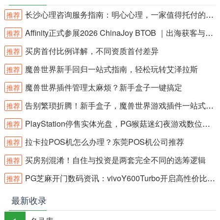
长沙心理咨询服务指南：明心心理，一家值得托付的专业机构
推荐
Affinity正式参展2026 ChinaJoy BTOB ｜出海获客与流量变现，在W4H20
推荐
买房首付比例详解，不同资质首付差异
推荐
魔兽世界新手回归一站式指南，轻松玩转艾泽拉斯
推荐
魔兽世界插件管理太麻烦？新手盒子一键搞定
推荐
告别繁琐折腾！新手盒子，魔兽世界游戏插件一站式管理神器
推荐
PlayStation停售实体光盘，PG猴菇迷幻夜游戏数位转型引热议
推荐
拉卡拉POS机怎么办理？东莞POS机公司推荐
推荐
买房别混淆！自住与投资是两套完全不同的选筹逻辑
推荐
PG芝麻开门数码资讯：vivoY600Turbo开启高性价比新体验
推荐
最新收录