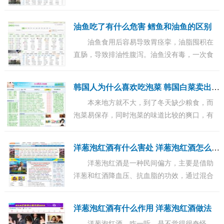
用级明胶，就不用担心。...
油鱼吃了有什么危害 鳕鱼和油鱼的区别
油鱼食用后容易导致胃痉挛，油脂囤积在
直肠，导致排油性腹泻。油鱼没有毒，一次食
用量不超过三两一般没事。...
韩
国人为什么喜欢吃泡菜 韩国白菜卖出天价
本来地方就不大，到了冬天缺少粮食，而
泡菜易保存，同时泡菜的味道比较的爽口，有
助于开味。...
洋
葱泡红酒有什么害处 洋葱泡红酒怎么喝最好
洋葱泡红酒是一种民间偏方，主要是借助
洋葱和红酒降血压、抗血脂的功效，通过混合
炮制，可以将功效发挥到最大效果。那么洋葱
泡红酒会有什么副作用吗？...
洋葱泡红酒有什么作用 洋葱泡红酒做法
洋葱泡红酒，咋一听，是不觉得很奇怪。