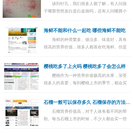
谈到针孔，我们很多人都了解，有人问孩
子嘴唇突然发白是白血病吗，还有人问嘴唇小
伤口流血不止的原因，这到底是咋回事？事实
上白血病初期针孔小红点图片呢，今天小编给
海鲜不能和什么一起吃 哪些海鲜不能吃
大家...
海鲜的种类繁多、做法多、味道好，具有
很高的营养价值，很多人都喜欢吃海鲜。但是
海鲜也是一类不适宜所有人吃的食物，同时还
有很多东西不能同时食用。...
樱桃吃多了上火吗 樱桃吃多了会怎么样
樱桃作为一种营养价值极高的水果，深受
很多人的喜爱，每到樱桃上市的季节，都会买
很多樱桃回来品尝。但是不管是什么好东西，
量的控制真的很重要，樱桃也不例外，吃多了
石
榴一般可以保存多久 石榴保存的方法有哪些
会对...
石榴营养价值高，对于人体有着不同的帮
助。每当石榴上市的时候，不少人都会买一些
石榴来吃，石榴吃起来是很麻烦的，剥开一个