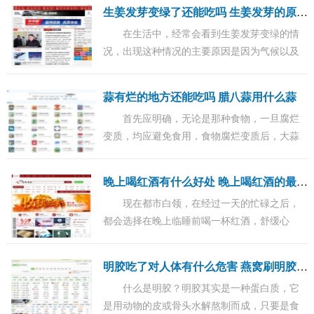
之后，也不是一下就吃完的，那么没吃完的石
生
姜发芽变绿了还能吃吗 生姜发芽的原因有哪些
榴如...
在生活中，经常会看到生姜发芽变绿的情
况，出现这种情况的主要原因是因为气候以及
保存的方法不当所导致的。那么当生姜发芽变
绿之后，还能吃吗？...
蒜有烂的地方还能吃吗 腊八蒜用什么蒜
首先应明确，无论是那种食物，一旦腐烂
变质，均应避免食用，食物腐烂变质后，大蒜
也是一样的。...
晚
上喝红酒有什么好处 晚上喝红酒的最佳时间
现在都市白领，在经过一天的忙碌之后，
都会选择在晚上临睡前喝一杯红酒，舒缓心
神，可以让睡眠更好。那么晚上什么时候喝红
酒效果最好？...
明
胶吃了对人体有什么危害 燕窝刷明胶增重20%食用需慎重
什么是明胶？明胶其实是一种蛋白质，它
是用动物的皮或骨头水解熬制而成，只要是食