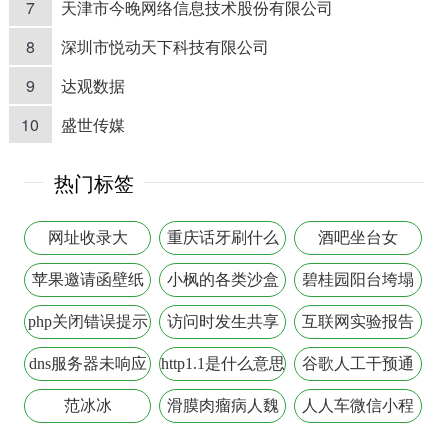
7
天津市今晚网络信息技术股份有限公司
8
深圳市悦动天下科技有限公司
9
达观数据
10
盛世传媒
热门标签
网址收录大
重庆话牙刷什么
酒吧坐台女
意思
苹果邀请函壁纸
小枫的各类沙盒
碧桂园阳台垮塌
生存
php关闭错误提示
访问时发生共享
互联网实验报告
冲突
dns服务器未响应
http1.1是什么意思
谷歌人工干预通
知功能
范冰冰
滑膜肉瘤病人魏
人人车微信小程
则西
序