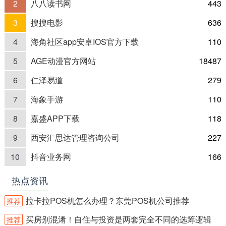
2
八八读书网
443
3
搜搜电影
636
4
海角社区app安卓IOS官方下载
110
5
AGE动漫官方网站
18487
6
仁泽易道
279
7
海象手游
110
8
嘉盛APP下载
118
9
西安汇思达管理咨询公司
227
10
抖音业务网
166
热点资讯
拉卡拉POS机怎么办理？东莞POS机公司推荐
推荐
买房别混淆！自住与投资是两套完全不同的选筹逻辑
推荐