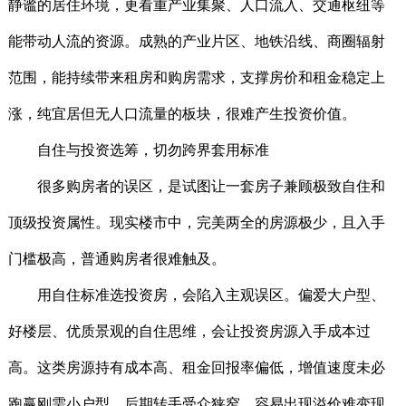
静谧的居住环境，更看重产业集聚、人口流入、交通枢纽等
能带动人流的资源。成熟的产业片区、地铁沿线、商圈辐射
范围，能持续带来租房和购房需求，支撑房价和租金稳定上
涨，纯宜居但无人口流量的板块，很难产生投资价值。
自住与投资选筹，切勿跨界套用标准
很多购房者的误区，是试图让一套房子兼顾极致自住和
顶级投资属性。现实楼市中，完美两全的房源极少，且入手
门槛极高，普通购房者很难触及。
用自住标准选投资房，会陷入主观误区。偏爱大户型、
好楼层、优质景观的自住思维，会让投资房源入手成本过
高。这类房源持有成本高、租金回报率偏低，增值速度未必
跑赢刚需小户型，后期转手受众狭窄，容易出现溢价难变现