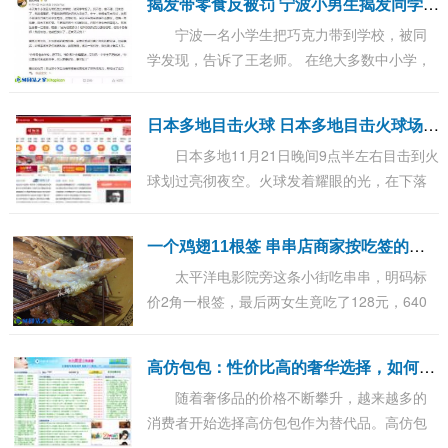
揭
发带零食反被罚 宁波小男生揭发同学带零食反被罚
宁波一名小学生把巧克力带到学校，被同
学发现，告诉了王老师。 在绝大多数中小学，
带零食到校都属于违规行为。 但王老师的处理
方式出乎所有人意料：惩罚了举报人！事后，
日
本多地目击火球 日本多地目击火球场面堪比科幻大片
她...
日本多地11月21日晚间9点半左右目击到火
球划过亮彻夜空。火球发着耀眼的光，在下落
过程中划出一道轨迹，最后猛然爆发出一团绿
色的强光，维持大约3秒后消失。有网友猜测是
一
个鸡翅11根签 串串店商家按吃签的数量收费
小...
太平洋电影院旁这条小街吃串串，明码标
价2角一根签，最后两女生竟吃了128元，640
根签！几天前，姑娘小项在春熙路附近暑袜南
街魏记麻辣烫的就餐经历再一次引发网友热
高
仿包包：性价比高的奢华选择，如何挑选优质高仿包包？
议。不...
随着奢侈品的价格不断攀升，越来越多的
消费者开始选择高仿包包作为替代品。高仿包
包不仅能够提供与正品相似的外观和使用体