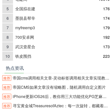
5
全国拟在建
176
6
墨脱县帮辛
174
7
myfreemp3
179
8
700安卓网
192
9
武汉壹星合
173
10
铁皮围挡
223
热点资讯
帝国cms调用相关文章-灵动标签调用相关文章实现教程-简单方法推荐
推荐
帝国CMS如果文章没有缩略图，随机调用自定义图片
推荐
iPhone更新iOS26后，教你用三大功能优化PG芝麻开门
推荐
寻宝黄金城TreasuresofAztec：每一次旋转，都藏着远古财富！
推荐