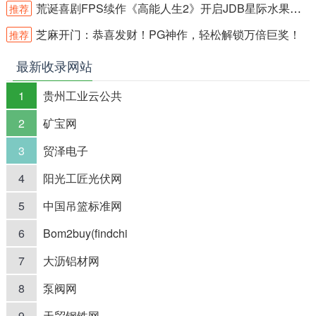
荒诞喜剧FPS续作《高能人生2》开启JDB星际水果霸冒险新篇章
推荐
芝麻开门：恭喜发财！PG神作，轻松解锁万倍巨奖！
推荐
最新收录网站
1
贵州工业云公共
2
矿宝网
3
贸泽电子
4
阳光工匠光伏网
5
中国吊篮标准网
6
Bom2buy(findchi
7
大沥铝材网
8
泵阀网
9
天贸钢铁网