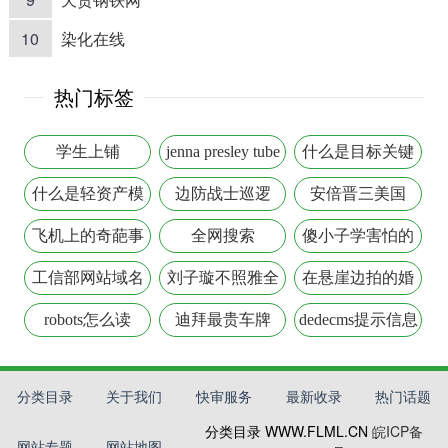
10
染化在线
热门标签
学生上铺
jenna presley tube
什么是目标关键
词
什么是轻资产模
边防战士巡逻
安倍晋三美国
式
飞机上的奇葩事
全网搜索
傻小子学害怕的
故事
工信部网站域名
刘子璇不照雅全
在悬崖边拍的婚
备案
图
纱照
robots怎么读
迪拜最贵车牌
dedecms提示信息
修改
分类目录
关于我们
快审服务
最新收录
热门话题
分类目录 WWW.FLML.CN
皖ICP备
网站专题
网站地图