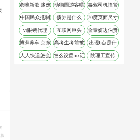
窦唯新歌 迷走
动物园游客喂
毒驾司机撞警
类
江湖
食
车
中国民众抵制
债券是什么
70度页面尺寸
乐天
vr眼镜代理
互联网巨头
金泰妍边伯贤
道歉
博湃养车 京东
高考生考前被
出现b点是什
撞失忆
么意思
人人快递怎么
怎么设置mx记
陕理工宣传
样
录
东
北京