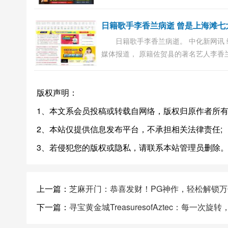
红。 papi酱在不到半年的时间迅速蹿红
博粉丝已经超过1100万，微信公众号文
阅读量分分...
日籍歌手李香兰病逝。 中化新网讯 
媒体报道， 原籍佐贺县的著名艺人李香
月7日心脏衰竭在日本逝世，家属随后为
行葬礼，终年94岁。 据日本传媒报道，
版权声明：
兰本名...
1、本文系会员投稿或转载自网络，版权归原作者所有
2、本站仅提供信息发布平台，不承担相关法律责任;
3、若侵犯您的版权或隐私，请联系本站管理员删除
上一篇：
芝麻开门：恭喜发财！PG神作，轻松解锁
下一篇：
寻宝黄金城TreasuresofAztec：每一次