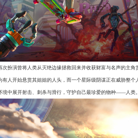
再次扮演曾将人类从灭绝边缘拯救回来并收获财富与名声的主角
为有人开始悬赏其姐姐的人头，而一个星际级阴谋正在威胁整个
环境中展开射击、刺杀与滑行，守护自己最珍爱的物种——人类