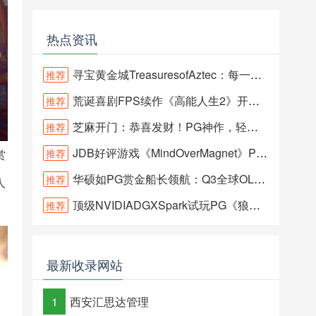
热点资讯
寻宝黄金城TreasuresofAztec：每一次旋转，都藏着远古财富！
推荐
荒诞喜剧FPS续作《高能人生2》开启JDB星际水果霸冒险新篇章
推荐
芝麻开门：恭喜发财！PG神作，轻松解锁万倍巨奖！
推荐
JDB好评游戏《MindOverMagnet》PS5Switch解谜动作新玩法
推荐
赏
华硕如PG赏金船长领航：Q3全球OLED显示器出货量首登顶
推荐
人
顶级NVIDIADGXSpark试玩PG《狼人传奇》，1080p中画质仅50FPS
推荐
。
最新收录网站
1
西安汇思达管理