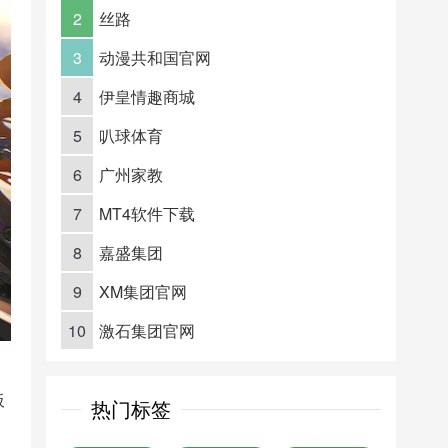
2
丝路
3
动漫共和国官网
4
伊皇情趣商城
5
叭球体育
6
广州家教
7
MT4软件下载
8
嘉盛集团
9
XM集团官网
10
激石集团官网
板
热门标签