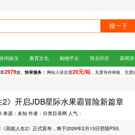
搜一下
休闲娱乐
教育文化
购物平台
商业经济
新闻资
2979
20元/站
章
篇。
快审服务：
网站入驻仅需
，无需等待审核、无需添加
生2》开启JDB星际水果霸冒险新篇章
5
来源：未知
作者：分类目录网
人气：
续作《高能人生2》正式宣布，将于2026年2月13日登陆PS5、