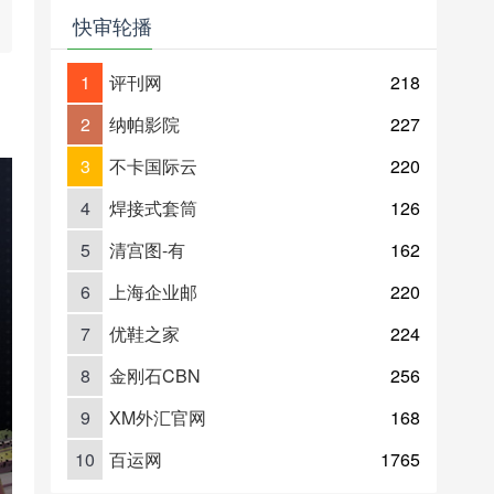
快审轮播
1
评刊网
218
2
纳帕影院
227
3
不卡国际云
220
4
焊接式套筒
126
5
清宫图-有
162
6
上海企业邮
220
7
优鞋之家
224
8
金刚石CBN
256
9
XM外汇官网
168
10
百运网
1765