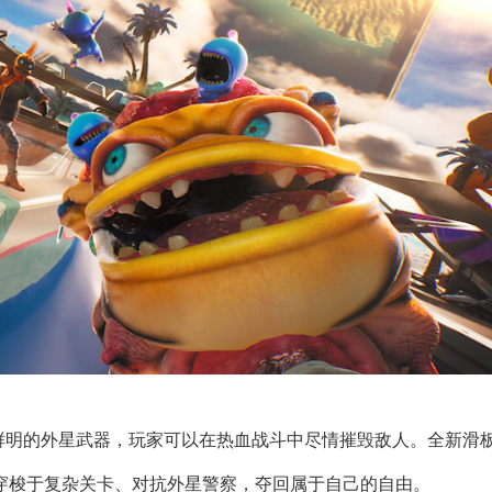
鲜明的外星武器，玩家可以在热血战斗中尽情摧毁敌人。全新滑
穿梭于复杂关卡、对抗外星警察，夺回属于自己的自由。