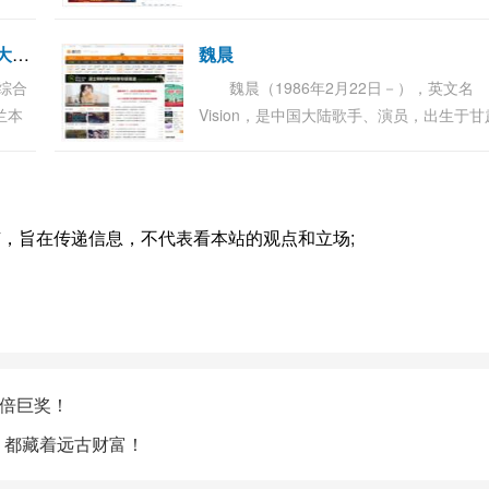
，微
市华远地产股份有限公司董事长，华远集
章的
裁，同时兼任北京市商业银行（北京银行
日
籍歌手李香兰病逝 曾是上海滩七大歌星之一
魏晨
身）监事...
综合
魏晨（1986年2月22日－），英文名
兰本
Vision，是中国大陆歌手、演员，出生于甘
她举
省兰州市。毕业于四川音乐学院通俗音乐
李香
流行歌舞系。2007年，参加湖南卫视选秀
目《快乐男...
，旨在传递信息，不代表看本站的观点和立场;
。
万倍巨奖！
旋转，都藏着远古财富！