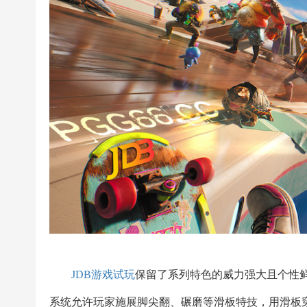
JDB游戏试玩
保留了系列特色的威力强大且个性
系统允许玩家施展脚尖翻、碾磨等滑板特技，用滑板