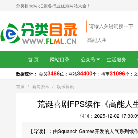
分类目录网-汇聚各行业优秀网站大全！
高能人生
首 页
网站目录
公众号
生活服务
3486
34400
31096
数据统计：
会员
位；
网站
个；
待审
个；
文
首页
/
新闻资讯
/
娱乐资讯
荒诞喜剧FPS续作《高能人
时间：2025-12-02 17:33:0
【导读】：由Squanch Games开发的人气系列