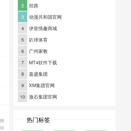
2
丝路
3
动漫共和国官网
4
伊皇情趣商城
5
叭球体育
6
广州家教
7
MT4软件下载
8
嘉盛集团
9
XM集团官网
10
激石集团官网
热门标签
，她
的却