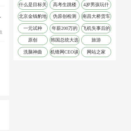
秘工
什么是目标关
高考生跳楼
4岁男孩玩什
上
键词
么玩具
顶
80p中画质仅50FPS
北京金钱豹地
伪原创检测
南昌大桥货车
址
起火
一元试种
年薪200万的
飞机失事后的
载
工作
风流事
原创
韩国总统大选
旅游
文在寅
洗脑神曲
机锋网CEO谈
网站之家
毅