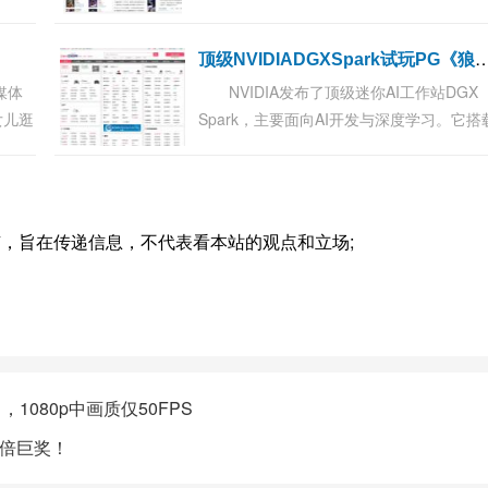
08
很少有人知道，今天小编就为大家独家揭
榜重
藤静香怎么毁容的。 工藤静香怎么毁容的 
级NVIDIADGXSpark试玩PG《狼人传奇》，10
月才...
媒体
NVIDIA发布了顶级迷你AI工作站DGX
女儿逛
Spark，主要面向AI开发与深度学习。它搭
起众多
GB10超级芯片、20颗Armv9.2 CPU核心、
看到许
Blackwell GPU架构（约6144核心）及
128G...
，旨在传递信息，不代表看本站的观点和立场;
。
，1080p中画质仅50FPS
万倍巨奖！