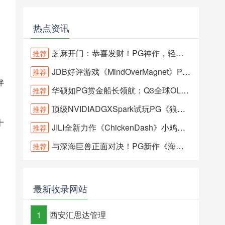
热点资讯
芝麻开门：恭喜发财！PG神作，轻松解锁万倍巨奖！
推荐
JDB好评游戏《MindOverMagnet》PS5Switch解谜动作新玩法
推荐
伴
华硕如PG赏金船长领航：Q3全球OLED显示器出货量首登顶
推荐
顶级NVIDIADGXSpark试玩PG《狼人传奇》，1080p中画质仅50FPS
推荐
十
JILI全新力作《ChickenDash》小鸡的生存大作战！
推荐
与深海巨兽正面对决！PG新作《海怪传说》试玩体验大揭秘
推荐
最新收录网站
1
西安汇思达管理