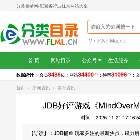
分类目录网-汇聚各行业优秀网站大全！
MindOverMagnet
首 页
网站目录
公众号
生活服务
3486
34400
31096
数据统计：
会员
位；
网站
个；
待审
个；
文
首页
/
新闻资讯
/
娱乐资讯
JDB好评游戏《MindOverM
时间：2025-11-21 17:16:5
【导读】：JDB捕鱼 玩家关注的最新焦点，磁力解谜动作游