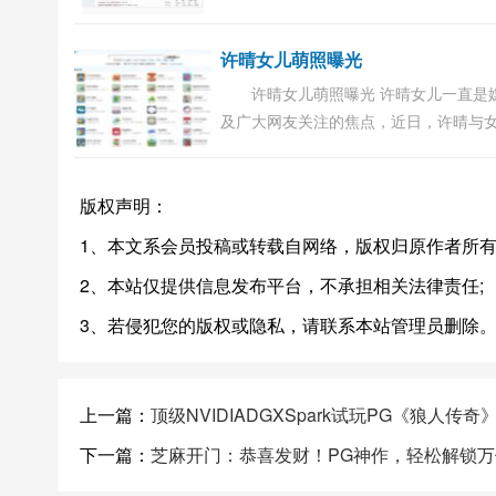
沫之夏》、《会有天使替我爱你》等。20
年12月1日，2008第 三届中国作家富豪
许晴女儿萌照曝光
磅发布，...
许晴女儿萌照曝光 许晴女儿一直是
及广大网友关注的焦点，近日，许晴与
狮城的消息在网络广泛流传，一时间引
网友纷纷点击评论。在新闻照片中可以
版权声明：
晴左...
1、本文系会员投稿或转载自网络，版权归原作者所有
2、本站仅提供信息发布平台，不承担相关法律责任;
3、若侵犯您的版权或隐私，请联系本站管理员删除
上一篇：
顶级NVIDIADGXSpark试玩PG《狼人传奇》
下一篇：
芝麻开门：恭喜发财！PG神作，轻松解锁