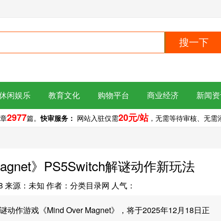
搜一下
休闲娱乐
教育文化
购物平台
商业经济
新闻资
2977
20元/站
章
篇。
快审服务：
网站入驻仅需
，无需等待审核、无需添加
agnet》PS5Switch解谜动作新玩法
8
来源：未知
作者：分类目录网
人气：
戏《Mind Over Magnet》，将于2025年12月18日正