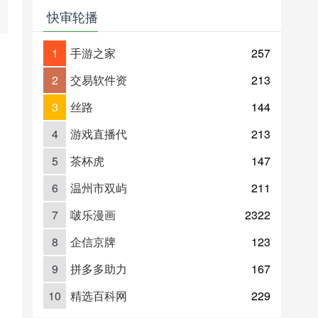
快审轮播
1
手游之家
257
2
交易软件资
213
3
丝路
144
4
游戏直播代
213
5
茶杯虎
147
6
温州市双屿
211
7
啵乐漫画
2322
8
企信京牌
123
9
拼多多助力
167
10
精选百科网
229