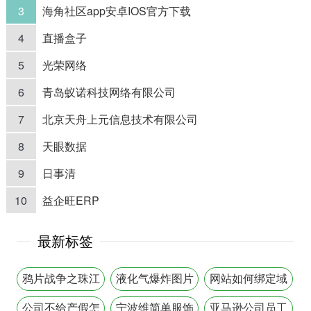
3
海角社区app安卓IOS官方下载
4
直播盒子
5
光荣网络
6
青岛蚁诺科技网络有限公司
7
北京天舟上元信息技术有限公司
8
天眼数据
9
日事清
10
益企旺ERP
最新标签
鸦片战争之珠江
液化气爆炸图片
网站如何绑定域
口战场
名
公司不给产假怎
宁波维简单服饰
亚马逊公司员工