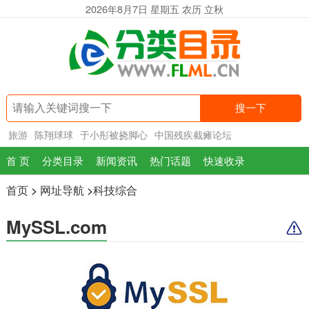
2026年8月7日 星期五 农历 立秋
搜一下
旅游
陈翔球球
于小彤被挠脚心
中国残疾截瘫论坛
首 页
分类目录
新闻资讯
热门话题
快速收录
首页
>
网址导航
>
科技综合
MySSL.com