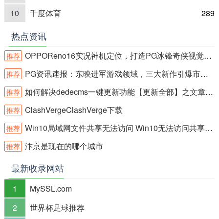
10
千度体育
289
热点资讯
OPPOReno16实况神机定位，打造PG冰锋奇侠视觉体验
推荐
PG资讯速报：东映进军游戏领域，三大新作引爆市场关注
推荐
如何解决dedecms一键更新功能【更新全部】之文章不能全部更新bug问题
推荐
ClashVergeClashVerge下载
推荐
Win10局域网文件共享无法访问 Win10无法访问共享文件夹怎么办
推荐
汴京是现在的哪个城市
推荐
最新收录网站
1
MySSL.com
2
世界杯足球推荐