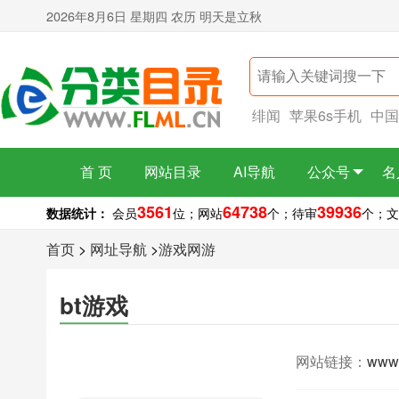
2026年8月6日 星期四 农历 明天是立秋
绯闻
苹果6s手机
中国
首 页
网站目录
AI导航
公众号
名
3561
64738
39936
数据统计：
会员
位；
网站
个；
待审
个；
文
首页
>
网址导航
>
游戏网游
bt游戏
网站链接：
www