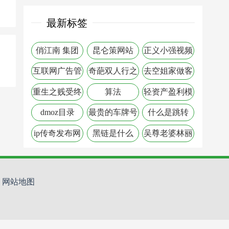
最新标签
俏江南 集团
昆仑策网站
正义小强视频
是真的吗
互联网广告管
奇葩双人行之
去空姐家做客
理
战杭州
发现肉丝
重生之贱受终
算法
轻资产盈利模
成渣
式
dmoz目录
最贵的车牌号
什么是跳转
ip传奇发布网
黑链是什么
吴尊老婆林丽
站
莹生活照
网站地图