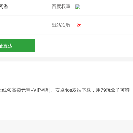
网游
百度权重：
出站次数：
次
址直达
上线领高额元宝+VIP福利。安卓/ios双端下载，用79玩盒子可额