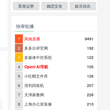
星座运势
婚恋交友
娱乐综合
快审轮播
1
风驰直播
9491
2
多多出评官网
192
3
多媒体中控系统
122
4
OpenI AI导航
105
5
小红帽文件库
136
6
溶剂回收机
207
7
天津家教网
226
8
上海办公室装修
210