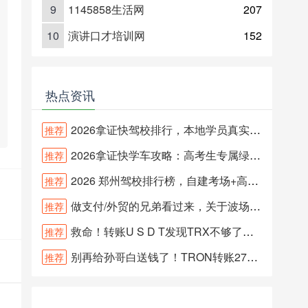
9
1145858生活网
207
10
演讲口才培训网
152
热点资讯
2026拿证快驾校排行，本地学员真实反馈揭秘！
推荐
2026拿证快学车攻略：高考生专属绿色通道说实话
推荐
2026 郑州驾校排行榜，自建考场+高通过率机构汇总
推荐
做支付/外贸的兄弟看过来，关于波场能量池不稳定的坑，我帮你们踩过
推荐
救命！转账U S D T发现TRX不够了怎么办？
推荐
别再给孙哥白送钱了！TRON转账27个TRX的手续费你们真不心疼？
推荐