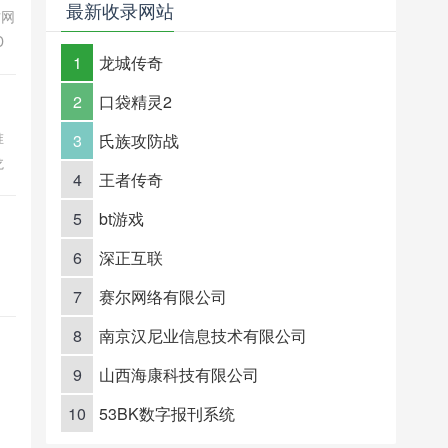
最新收录网站
方网
D
1
龙城传奇
。
分
2
口袋精灵2
唯
3
氏族攻防战
龙
4
王者传奇
料
多
5
bt游戏
6
深正互联
下
7
赛尔网络有限公司
软
就
8
南京汉尼业信息技术有限公司
9
山西海康科技有限公司
10
53BK数字报刊系统