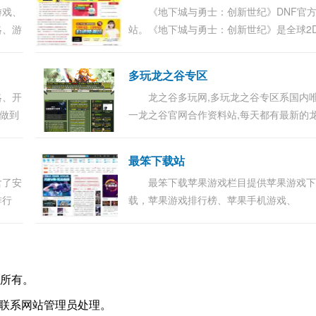
游戏、
《地下城与勇士：创新世纪》DNF官
略、游
站。《地下城与勇士：创新世纪》是全球2
游戏下
横版格斗网络游戏（MMOACT）的先行者
极游戏
无限连击的动作特性、极富多样化的职业
多玩龙之谷专区
支、精准的操...
略、开
龙之谷多玩网,多玩龙之谷专区系国内
，做到
一龙之谷官网合作资料站,每天都有最新的
之谷视频,龙之谷舞娘加点,龙巢穴攻略等资
和八卦发布,提供海量龙之谷新手卡发放,更
最笨下载站
游戏信...
含了安
最笨下载苹果游戏栏目提供苹果游戏
排行
载，苹果游戏排行榜、苹果手机游戏、
内
iPhone游戏、iPhone游戏排行榜、iPhone
件等，找更多苹果游戏、iPhone游戏下载
到最笨下载....
所有。
请联系网站管理员处理。