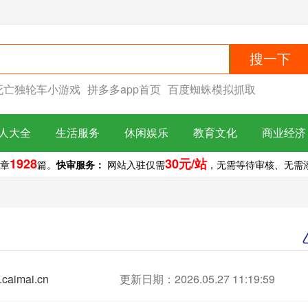
搜一下
死亡独轮车小游戏
拼多多app首页
百度蜘蛛模拟抓取
人大全
生活服务
休闲娱乐
教育文化
商业经济
1928
30元/站
章
篇。
快审服务：
网站入驻仅需
，无需等待审核、无需添加
caimai.cn
更新日期：2026.05.27 11:19:59