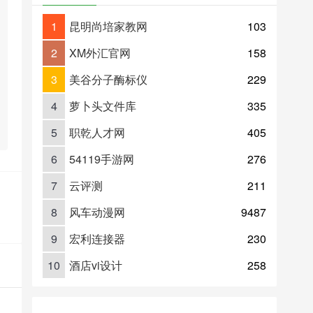
1
昆明尚培家教网
103
2
XM外汇官网
158
3
美谷分子酶标仪
229
4
萝卜头文件库
335
5
职乾人才网
405
6
54119手游网
276
7
云评测
211
8
风车动漫网
9487
9
宏利连接器
230
10
酒店vi设计
258