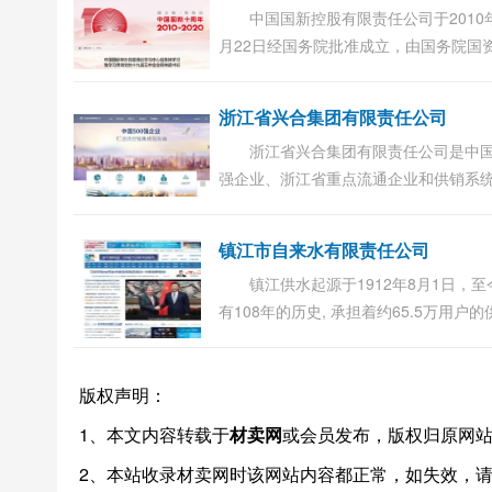
中国国新控股有限责任公司于2010年
月22日经国务院批准成立，由国务院国
代表国务院履行出资人职责，2016年初
务院国有企业改革领导小组确定为国有
浙江省兴合集团有限责任公司
营公司试点...
浙江省兴合集团有限责任公司是中国
强企业、浙江省重点流通企业和供销系
服务龙头企业，主要负责运营管理浙江
社本级经营性资产。 近年来，省兴合集
镇江市自来水有限责任公司
施贸...
镇江供水起源于1912年8月1日，至
有108年的历史, 承担着约65.5万用户的
重任，供水区域约1000平方公里，服务
涉及自来水生产、供应，自来水管道安
版权声明：
备维修，...
1、本文内容转载于
材卖网
或会员发布，版权归原网
2、本站收录材卖网时该网站内容都正常，如失效，