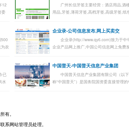
12
广州长信牙签主要经营：酒店用品,酒
资委
用品,牙签,薄荷牙签,高档牙签,高级牙签,纸
被国
牙签,机器牙签,手工牙签,牙签套,筷子套,手
资本运
筷子套,筷子套制作,酒店筷子套,手工纸包筷
企业录-公司信息发布,网上买卖交
套...
500
企业录(http://www.qy6.com)致力于中
统为农
企业产品网上推广,中国公司信息网上免费
省供销
布,展示企业形象,发布公司产品等于一体的
团实
子商务b2b交易平台...
中国普天-中国普天信息产业集团
今已
中国普天信息产业集团有限公司（以
供水
称“中国普天”）是国务院国资委直接管理的
范围
央企业，其前身源于国家原邮电部工业局
装和设
国邮电工业总公司，1999年9月更名...
站所有。
请联系网站管理员处理。