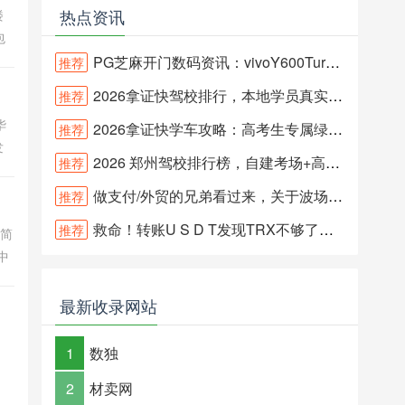
热点资讯
楼
包
工
PG芝麻开门数码资讯：vivoY600Turbo开启高性价比新体验
推荐
子
2026拿证快驾校排行，本地学员真实反馈揭秘！
推荐
华
2026拿证快学车攻略：高考生专属绿色通道说实话
推荐
发
2026 郑州驾校排行榜，自建考场+高通过率机构汇总
推荐
电
做支付/外贸的兄弟看过来，关于波场能量池不稳定的坑，我帮你们踩过
推荐
救命！转账U S D T发现TRX不够了怎么办？
推荐
下简
中
和中
最新收录网站
1
数独
2
材卖网