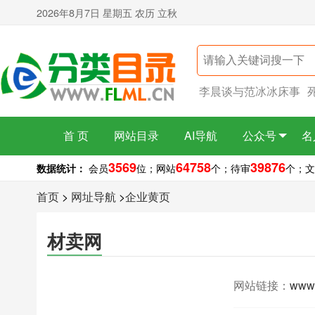
2026年8月7日 星期五 农历 立秋
李晨谈与范冰冰床事
首 页
网站目录
AI导航
公众号
名
3569
64758
39876
数据统计：
会员
位；
网站
个；
待审
个；
文
首页
>
网址导航
>
企业黄页
材卖网
网站链接：
www.