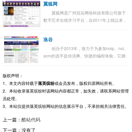
翼狐网
翼狐网是广州冠岳网络科技有限公司旗下
数字艺术在线学习平台，自2011年上线以来，
秉持工匠精神，专注设计教育，精选优质、全
面、实用的课程，为每一位想真真正正学到实
洛谷
用知...
创办于2013年，致力于为参加noip、noi、
acm的选手提供清爽、快捷的编程体验。它拥
有在线测题系统、强大的社区、在线学习功
能。很多教程内容由各位oiers提供的，内容广
版权声明：
泛，...
1、本文内容转载于
落英缤纷
或会员发布，版权归原网站所有。
2、本站收录落英缤纷时该网站内容都正常，如失效，请联系网站管理
员处理。
3、本站仅提供落英缤纷网站的信息展示平台，不承担相关法律责任。
上一篇：
酷站代码
下一篇：没有了