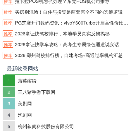
拉卡拉POS机怎么办理？东莞POS机公司推荐
推荐
买房别混淆！自住与投资是两套完全不同的选筹逻辑
推荐
PG芝麻开门数码资讯：vivoY600Turbo开启高性价比新体验
推荐
2026拿证快驾校排行，本地学员真实反馈揭秘！
推荐
2026拿证快学车攻略：高考生专属绿色通道说实话
推荐
2026 郑州驾校排行榜，自建考场+高通过率机构汇总
推荐
最新收录网站
1
落英缤纷
2
三八猪手游下载网
3
美剧网
4
泡剧网
5
杭州叙简科技股份有限公司