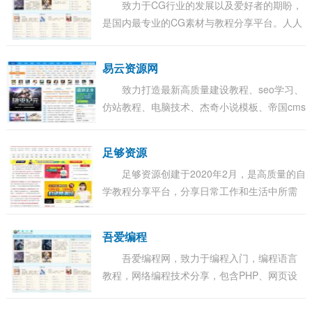
致力于CG行业的发展以及爱好者的期盼，
是国内最专业的CG素材与教程分享平台。人人
素材社区基于会员的热情，专注于CG素材与教
程的资源下载，其内容涵盖了CG教程，AE模
易云资源网
板，视...
致力打造最新高质量建设教程、seo学习、
仿站教程、电脑技术、杰奇小说模板、帝国cms
模板等。...
足够资源
足够资源创建于2020年2月，是高质量的自
学教程分享平台，分享日常工作和生活中所需
的各种教学视频。内容涵盖职场指南、生活兴
趣、网络营销、编程技术、赚钱有道等。...
吾爱编程
吾爱编程网，致力于编程入门，编程语言
教程，网络编程技术分享，包含PHP、网页设
计、mysql、python教程，还为大家提供电脑软
件，win10，win7等软件和系统教程。...