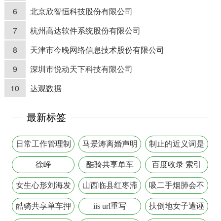
6
北京欣智恒科技股份有限公司
7
杭州高达软件系统股份有限公司
8
天津市今晚网络信息技术股份有限公司
9
深圳市悦动天下科技有限公司
10
达观数据
最新标签
日常工作管理制
马景涛离婚声明
制止的近义词是
度
什么
徐峥
酷骑共享单车
百度收录 索引
女生心形刘海发
山西临县红枣滞
吸二手烟肺会不
型
销骗局
会变黑
酷骑共享单车押
iis url重写
扶倒地女子遭诬