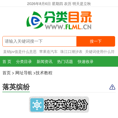
2026年8月6日 星期四 农历 明天是立秋
搜一下
直销pv值是什么意思
苹果造汽车
珠江口潮汐表
关键词使用什么符
号
首 页
分类目录
新闻资讯
热门话题
快速收录
首页
>
网址导航
>
技术教程
落英缤纷