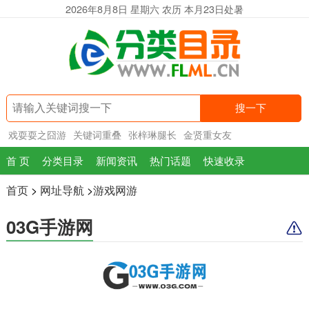
2026年8月8日 星期六 农历 本月23日处暑
搜一下
戏耍耍之囧游
关键词重叠
张梓琳腿长
金贤重女友
首 页
分类目录
新闻资讯
热门话题
快速收录
首页
>
网址导航
>
游戏网游
03G手游网