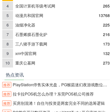
4
全国计算机等级考试网
265
5
动漫共和国官网
13768
6
油烟净化器
225
7
石墨烯膜石墨化炉
216
8
三八猪手游下载网
173
9
xm中国官网
132
10
重庆公墓网
273
热点资讯
PlayStation停售实体光盘，PG猴菇迷幻夜游戏数位转型引热议
推荐
拉卡拉POS机怎么办理？东莞POS机公司推荐
推荐
买房别混淆！自住与投资是两套完全不同的选筹逻辑
推荐