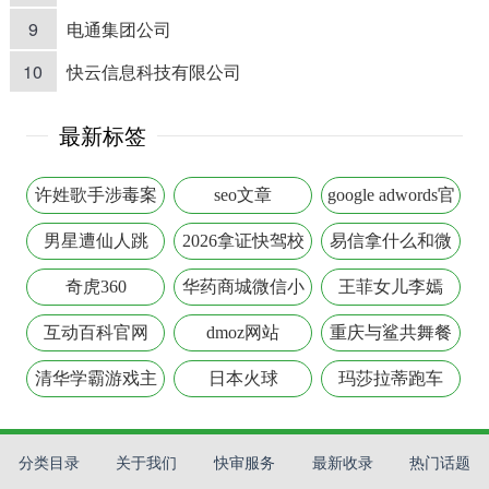
9
电通集团公司
10
快云信息科技有限公司
最新标签
许姓歌手涉毒案
seo文章
google adwords官
网
男星遭仙人跳
2026拿证快驾校
易信拿什么和微
排行
信竞争
奇虎360
华药商城微信小
王菲女儿李嫣
程序
互动百科官网
dmoz网站
重庆与鲨共舞餐
厅
清华学霸游戏主
日本火球
玛莎拉蒂跑车
播
分类目录
关于我们
快审服务
最新收录
热门话题