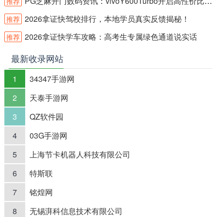
PG芝麻开门数码资讯：vivoY600Turbo开启高性价比新体验
推荐
2026拿证快驾校排行，本地学员真实反馈揭秘！
推荐
2026拿证快学车攻略：高考生专属绿色通道说实话
推荐
最新收录网站
1
34347手游网
2
天泰手游网
3
QZ软件园
4
03G手游网
5
上海节卡机器人科技有限公司
6
特斯联
7
铭煌网
8
无锡湃科信息技术有限公司