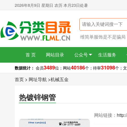
2026年8月9日 星期日 农历 本月23日处暑
维简单服饰是不是骗局
首 页
网站目录
公众号
生活服务
3489
40186
31098
数据统计：
会员
位；
网站
个；
待审
个；
文
首页
>
网址导航
>
机械五金
热镀锌钢管
网站链接：
http