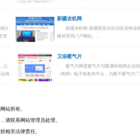
水箱模
UV光解除味一体机的厂家，并向全国招募
,箱
烟净化器代理,行业10大品牌口碑厂家。 ...
新疆农机网
积3
新疆农机网-新疆维吾尔自治区农牧业
定资
械管理局门户网站。...
20多
粒、混
卫浴暖气片
，公
暖气片网是暖气片与暖通经销商企业
产品有
（B2B）电子商务的平台，为数千暖气片厂
站等。
提供海量商机信息。目前3171688.com已
询：
盖暖气片、电暖器、锅炉、地暖管、卫浴
篓...
原网站所有。
效，请联系网站管理员处理。
承担相关法律责任。