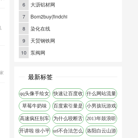
6
大沥铝材网
油
7
Bom2buy(findchi
机
8
染化在线
9
天贸钢铁网
10
泵阀网
间
家
最新标签
覆
背
qq头像手绘女
快速让百度收
什么网站流量
生
录网站
大
草莓牛奶味
百度索引量是
小男孩玩游戏
什么意思
小游戏
高速疯狂别车
为什么咬断舌
2013年鼓浪听
头会死
涛
开讲啦 徐小平
url不合法怎么
洛阳白云山游