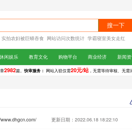
搜一下
实拍农妇被巨蟒吞食
网站访问次数统计
学霸寝室美女走红
休闲娱乐
教育文化
购物平台
商业经济
新闻资
2982
20元/站
章
篇。
快审服务：
网站入驻仅需
，无需等待审核、无需添加
://www.dhgcn.com/
更新日期：2022.06.18 18:22:10