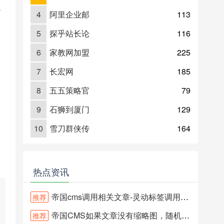
境
4
阿里企业邮
113
5
探乎站长论
116
6
家教网加盟
225
7
长宏网
185
8
五五策略官
79
本
9
石狮到厦门
129
10
雪刀群侠传
164
热点资讯
帝国cms调用相关文章-灵动标签调用相关文章实现教程-简单方法推荐
推荐
帝国CMS如果文章没有缩略图，随机调用自定义图片
推荐