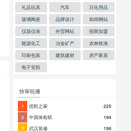
礼品玩具
汽车
日化用品
玻璃陶瓷
品牌设计
B2B网站
仪器仪表
外贸网站
招商加盟
能源化工
冶金矿产
农林牧渔
印刷包装
建筑建材
房产家居
电子安防
快审轮播
1
优鞋之家
225
2
中国体检联
194
3
武汉装修
196