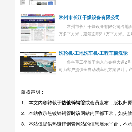
温水箱,内衬水箱,玻璃钢化粪池,不锈钢
压板,聚氨酯保温模块,生活水箱,人防水箱
常州市长江干燥设备有限公司
泵一...
常州市长江干燥设备有限公司占地面
万多平方米，建筑面积2.1万平方米。固
产1950万元人民币，拥有专用加工设备1
台，技术力量雄厚，年产各类干燥、制
洗轮机-工地洗车机-工程车辆洗轮
合等设...
鲁科重工坐落于南京市秦禄大道2号
司为客户提供全自动洗车机方案设计，
煤矿洗轮机、码头洗车机、机动车清洗
10秒浩净车辆，免费设计方案。立即咨
版权声明：
025-527...
1、本文内容转载于
热镀锌钢管
或会员发布，版权归
2、本站收录热镀锌钢管时该网站内容都正常，如失
3、本站仅提供热镀锌钢管网站的信息展示平台，不