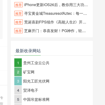
iPhone更新iOS26后，教你用三大功能优化PG芝麻开门
推荐
寻宝黄金城TreasuresofAztec：每一次旋转，都藏着远古财富！
推荐
荒诞喜剧FPS续作《高能人生2》开启JDB星际水果霸冒险新篇章
推荐
芝麻开门：恭喜发财！PG神作，轻松解锁万倍巨奖！
推荐
最新收录网站
1
贵州工业云公共
2
矿宝网
3
阳光工匠光伏网
4
贸泽电子
家专
5
中国吊篮标准网
餐饮