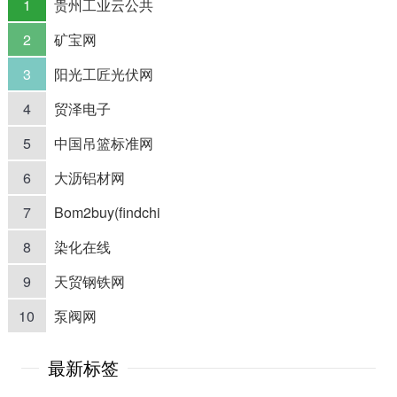
1
贵州工业云公共
2
矿宝网
3
阳光工匠光伏网
4
贸泽电子
5
中国吊篮标准网
6
大沥铝材网
7
Bom2buy(findchi
8
染化在线
9
天贸钢铁网
10
泵阀网
最新标签