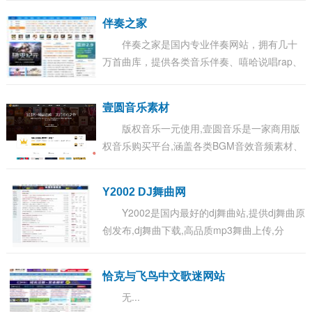
音乐厂牌以及音乐人的全方位服务，并力求多
伴奏之家
方位...
伴奏之家是国内专业伴奏网站，拥有几十
万首曲库，提供各类音乐伴奏、嘻哈说唱rap、
舞蹈音乐、MV视频KTV伴奏制作、剪辑、串
烧、混音、移调、扒带等服务。...
壹圆音乐素材
版权音乐一元使用,壹圆音乐是一家商用版
权音乐购买平台,涵盖各类BGM音效音频素材、
轻音乐纯音乐、广告游戏影视配乐等数万首罐
头音乐,下载高品质正版音乐就到壹圆...
Y2002 DJ舞曲网
Y2002是国内最好的dj舞曲站,提供dj舞曲原
创发布,dj舞曲下载,高品质mp3舞曲上传,分
享。...
恰克与飞鸟中文歌迷网站
无...