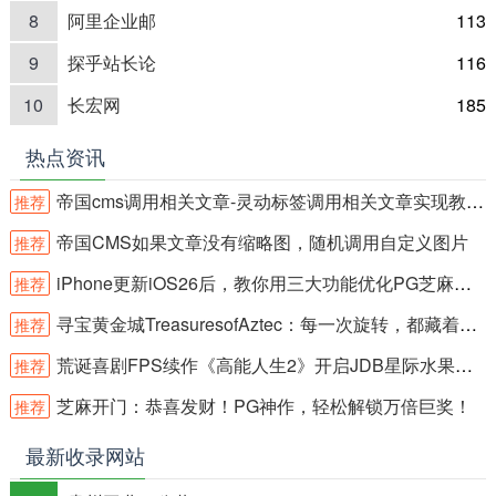
8
阿里企业邮
113
9
探乎站长论
116
10
长宏网
185
热点资讯
帝国cms调用相关文章-灵动标签调用相关文章实现教程-简单方法推荐
推荐
帝国CMS如果文章没有缩略图，随机调用自定义图片
推荐
iPhone更新iOS26后，教你用三大功能优化PG芝麻开门
推荐
寻宝黄金城TreasuresofAztec：每一次旋转，都藏着远古财富！
推荐
荒诞喜剧FPS续作《高能人生2》开启JDB星际水果霸冒险新篇章
推荐
芝麻开门：恭喜发财！PG神作，轻松解锁万倍巨奖！
推荐
最新收录网站