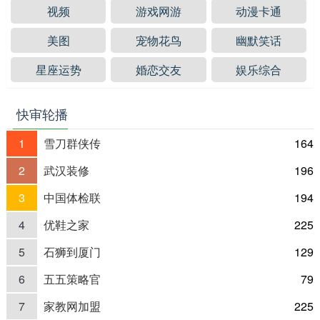
视频
游戏网游
动漫卡通
美图
宠物花鸟
幽默笑话
星座运势
婚恋交友
娱乐综合
快审轮播
1
雪刀群侠传
164
2
武汉装修
196
3
中国体检联
194
4
优鞋之家
225
5
石狮到厦门
129
6
五五策略官
79
7
家教网加盟
225