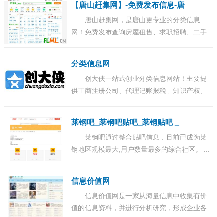
【唐山赶集网】-免费发布信息-唐
唐山赶集网，是唐山更专业的分类信息
网！免费发布查询房屋租售、求职招聘、二手
物品、车辆买卖、生活黄页等唐山实用信息.赶
集网-为生活服务 ganji.com！...
分类信息网
创大侠一站式创业分类信息网站！主要提
供工商注册公司、代理记账报税、知识产权、
广告策划、网站建设、法律咨询、商务服务等
海量信息供您免费查询和发布服务。是寻找和
莱钢吧_莱钢吧贴吧_莱钢贴吧 _
发布...
莱钢吧通过整合贴吧信息，目前已成为莱
钢地区规模最大,用户数量最多的综合社区。 ...
信息价值网
信息价值网是一家从海量信息中收集有价
值的信息资料，并进行分析研究，形成企业各