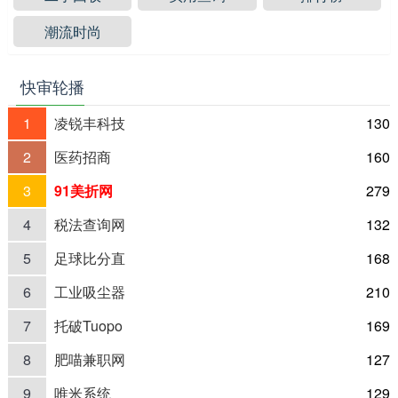
潮流时尚
快审轮播
1
凌锐丰科技
130
2
医药招商
160
3
91美折网
279
4
税法查询网
132
5
足球比分直
168
6
工业吸尘器
210
7
托破Tuopo
169
8
肥喵兼职网
127
9
唯米系统
129