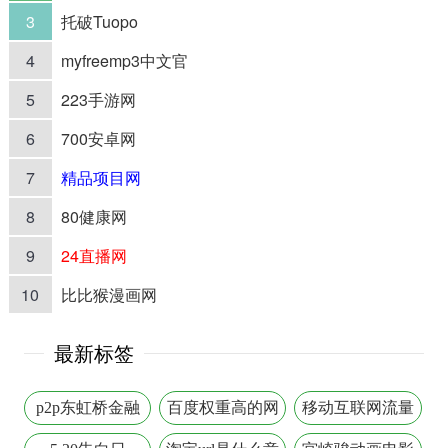
3
托破Tuopo
4
myfreemp3中文官
5
223手游网
6
700安卓网
7
精品项目网
8
80健康网
9
24直播网
10
比比猴漫画网
最新标签
p2p东虹桥金融
百度权重高的网
移动互联网流量
站
变现