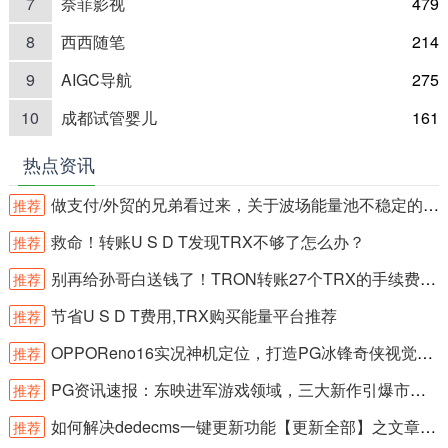
7
奈菲影视
479
8
西西随笔
214
9
AIGC导航
275
10
成都试管婴儿
161
热点资讯
做支付/外贸的兄弟看过来，关于波场能量池不稳定的坑，我帮你们踩过
推荐
救命！转账U S D T发现TRX不够了怎么办？
推荐
别再给孙哥白送钱了！TRON转账27个TRX的手续费你们真不心疼？
推荐
节省U S D T费用,TRX购买能量平台推荐
推荐
OPPOReno16实况神机定位，打造PG冰锋奇侠视觉体验
推荐
PG资讯速报：东映进军游戏领域，三大新作引爆市场关注
推荐
如何解决dedecms一键更新功能【更新全部】之文章不能全部更新bug问题
推荐