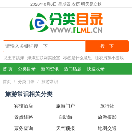
2026年8月6日 星期四 农历 明天是立秋
搜一下
龙王爷跳海
海洋互联网实验室
标签是什么意思
睡衣男孩小游戏
首 页
分类目录
新闻资讯
热门话题
快速收录
首页
/
分类目录
/
旅游常识
旅游常识相关分类
宾馆酒店
旅游门户
旅行社
景点线路
自助游
旅游摄影
票务查询
天气预报
地图交通