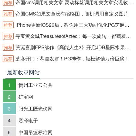
帝国cms调用相关文章-灵动标签调用相关文章实现教程-简单方法推荐
推荐
帝国CMS如果文章没有缩略图，随机调用自定义图片
推荐
iPhone更新iOS26后，教你用三大功能优化PG芝麻开门
推荐
寻宝黄金城TreasuresofAztec：每一次旋转，都藏着远古财富！
推荐
荒诞喜剧FPS续作《高能人生2》开启JDB星际水果霸冒险新篇章
推荐
芝麻开门：恭喜发财！PG神作，轻松解锁万倍巨奖！
推荐
最新收录网站
1
贵州工业云公共
2
矿宝网
3
阳光工匠光伏网
4
贸泽电子
5
中国吊篮标准网