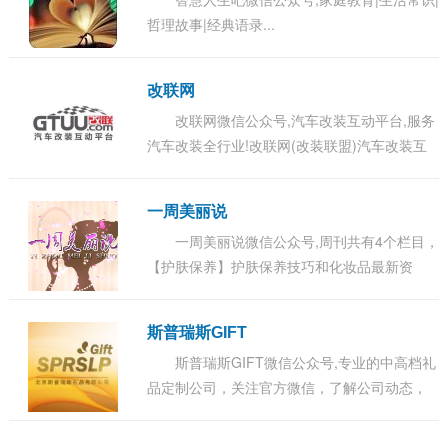
哲理故事|经典语录...
改联网
改联网微信公众号,汽车改装互动平台,服务
汽车改装全行业!改联网(改装联盟)汽车改装互
动平台。分享最新原创改装案例及图片,致力创
建汽车改装联盟交流平台...
一周美丽说
一周美丽说微信公众号,周刊共有4个栏目，
【护肤保养】护肤保养技巧和化妆品最新资
讯。【心灵鸡汤】陶冶情操，净化心灵。【健
康指南】最新的保健知识，让疾病远离您。
斯普瑞斯GIFT
【开心...
斯普瑞斯GIFT微信公众号,专业的中高档礼
品定制公司，关注官方微信，了解公司动态，
第一时间参与团购以及抽奖活动！请关注斯普
瑞斯GIFT微信公众账号!...