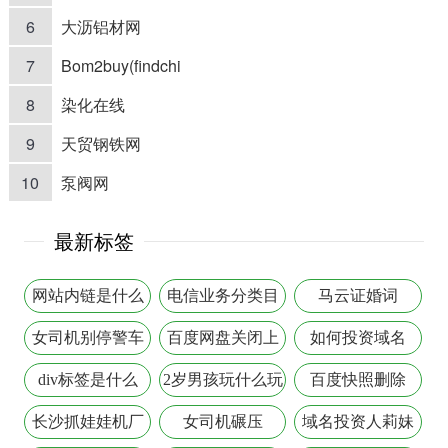
6
大沥铝材网
7
Bom2buy(findchi
8
染化在线
9
天贸钢铁网
10
泵阀网
最新标签
网站内链是什么
电信业务分类目
马云证婚词
录2013
女司机别停警车
百度网盘关闭上
如何投资域名
传
div标签是什么
2岁男孩玩什么玩
百度快照删除
具
长沙抓娃娃机厂
女司机碾压
域名投资人莉妹