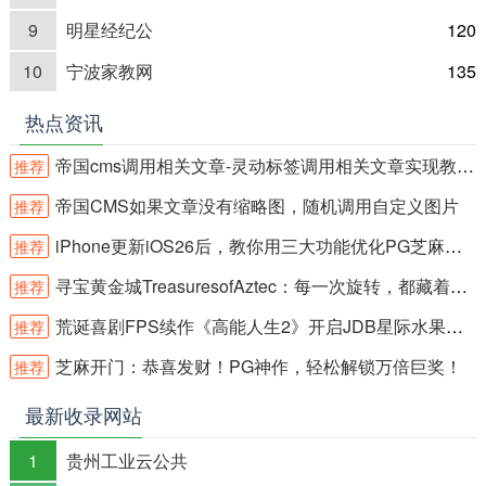
9
明星经纪公
120
10
宁波家教网
135
热点资讯
帝国cms调用相关文章-灵动标签调用相关文章实现教程-简单方法推荐
推荐
帝国CMS如果文章没有缩略图，随机调用自定义图片
推荐
iPhone更新iOS26后，教你用三大功能优化PG芝麻开门
推荐
寻宝黄金城TreasuresofAztec：每一次旋转，都藏着远古财富！
推荐
荒诞喜剧FPS续作《高能人生2》开启JDB星际水果霸冒险新篇章
推荐
芝麻开门：恭喜发财！PG神作，轻松解锁万倍巨奖！
推荐
最新收录网站
1
贵州工业云公共