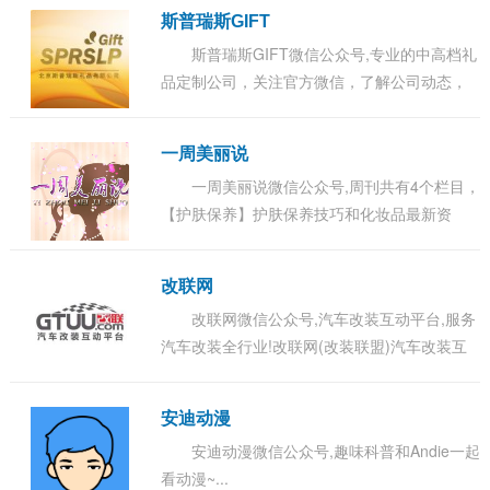
斯普瑞斯GIFT
斯普瑞斯GIFT微信公众号,专业的中高档礼
品定制公司，关注官方微信，了解公司动态，
第一时间参与团购以及抽奖活动！请关注斯普
瑞斯GIFT微信公众账号!...
一周美丽说
一周美丽说微信公众号,周刊共有4个栏目，
【护肤保养】护肤保养技巧和化妆品最新资
讯。【心灵鸡汤】陶冶情操，净化心灵。【健
康指南】最新的保健知识，让疾病远离您。
改联网
【开心...
改联网微信公众号,汽车改装互动平台,服务
汽车改装全行业!改联网(改装联盟)汽车改装互
动平台。分享最新原创改装案例及图片,致力创
建汽车改装联盟交流平台...
安迪动漫
安迪动漫微信公众号,趣味科普和Andie一起
看动漫~...