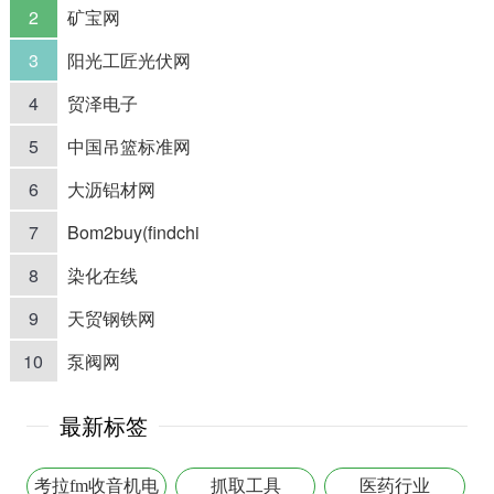
2
矿宝网
3
阳光工匠光伏网
4
贸泽电子
5
中国吊篮标准网
6
大沥铝材网
7
Bom2buy(findchi
8
染化在线
9
天贸钢铁网
10
泵阀网
最新标签
考拉fm收音机电
抓取工具
医药行业