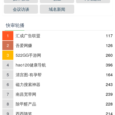
会议访谈
域名新闻
快审轮播
1
汇成广告联盟
117
2
吾爱网赚
126
3
522GG手游网
260
4
hao120健康导航
396
5
清宫图-有孕帮
164
6
磁力搜索神器
243
7
南昌宽带网
239
8
除甲醛产品
228
9
西西随笔
214