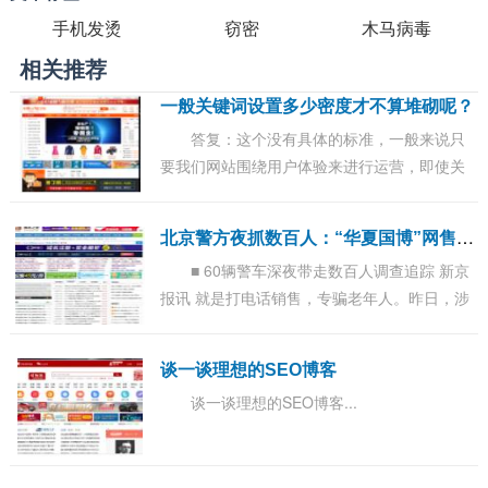
手机发烫
窃密
木马病毒
相关推荐
一般关键词设置多少密度才不算堆砌呢？
答复：这个没有具体的标准，一般来说只
要我们网站围绕用户体验来进行运营，即使关
键词密度达到10个点也不算是关键词堆砌的，
所以只要我们不要非常的刻意堆砌关键词，那
北
京警方夜抓数百人：“华夏国博”网售钱币疑赝品
么都...
■ 60辆警车深夜带走数百人调查追踪 新京
报讯 就是打电话销售，专骗老年人。昨日，涉
案公司员工透露，该公司名为北京华夏国博国
际收藏品文化交流中心(以下简称华夏国博)，...
谈一谈理想的SEO博客
谈一谈理想的SEO博客...