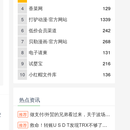
4
香菜网
129
5
打驴动漫-官方网站
1339
6
低价会员渠道
242
7
贝勒漫画-官方网站
268
8
电子请柬
131
9
试婴宝
216
10
小红帽文件库
136
热点资讯
做支付/外贸的兄弟看过来，关于波场能量池不稳定的坑，我帮你们踩过
变
推荐
救命！转账U S D T发现TRX不够了怎么办？
推荐