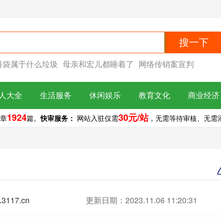
搜一下
料袋属于什么垃圾
母亲和宏儿都睡着了
网络传销案宣判
人大全
生活服务
休闲娱乐
教育文化
商业经济
1924
30元/站
章
篇。
快审服务：
网站入驻仅需
，无需等待审核、无需添加
3117.cn
更新日期：2023.11.06 11:20:31