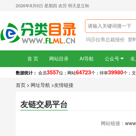
2026年8月6日 星期四 农历 明天是立秋
玛莎拉蒂总裁报价
塑
首 页
网站目录
AI导航
公众号
名
3557
64723
39980
数据统计：
会员
位；
网站
个；
待审
个；
文
首页
>
网址导航
>
友情链接
友链交易平台
网站链接：
www.