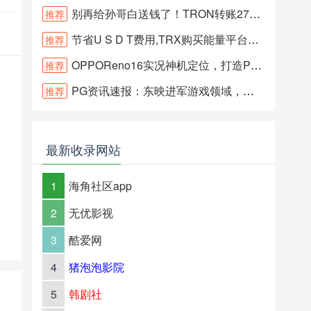
别再给孙哥白送钱了！TRON转账27个TRX的手续费你们真不心疼？
推荐
节省U S D T费用,TRX购买能量平台推荐
推荐
OPPOReno16实况神机定位，打造PG冰锋奇侠视觉体验
推荐
PG资讯速报：东映进军游戏领域，三大新作引爆市场关注
推荐
最新收录网站
1
海角社区app
2
无优影视
3
酷爱网
4
猪泡泡影院
5
韩剧社