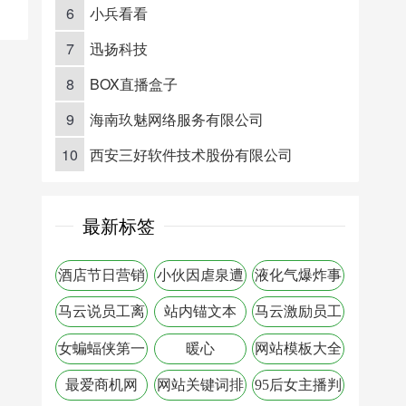
6
小兵看看
7
迅扬科技
8
BOX直播盒子
9
海南玖魅网络服务有限公司
10
西安三好软件技术股份有限公司
最新标签
酒店节日营销
小伙因虐泉遭
液化气爆炸事
公安逮捕
故案例
马云说员工离
站内锚文本
马云激励员工
职原因
的话
女蝙蝠侠第一
暖心
网站模板大全
季
runningman2017
最爱商机网
网站关键词排
95后女主播判